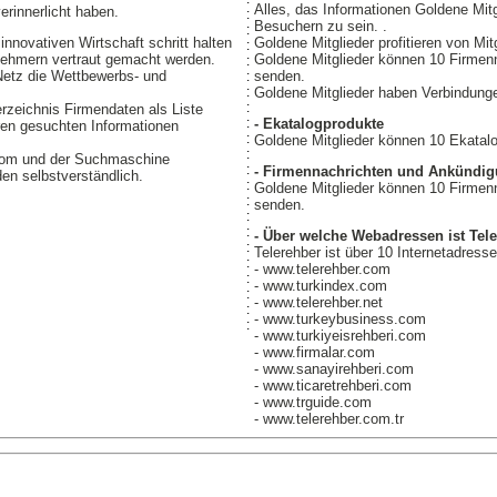
Alles, das Informationen Goldene Mit
erinnerlicht haben.
:
Besuchern zu sein. .
:
nnovativen Wirtschaft schritt halten
Goldene Mitglieder profitieren von Mit
:
nehmern vertraut gemacht werden.
Goldene Mitglieder können 10 Firmen
:
 Netz die Wettbewerbs- und
senden.
:
:
Goldene Mitglieder haben Verbindunge
:
zeichnis Firmendaten als Liste
:
- Ekatalogprodukte
hren gesuchten Informationen
:
Goldene Mitglieder können 10 Ekatalo
:
com und der Suchmaschine
:
- Firmennachrichten und Ankündi
en selbstverständlich.
:
Goldene Mitglieder können 10 Firmen
:
senden.
:
:
- Über welche Webadressen ist Tele
:
Telerehber ist über 10 Internetadresse
:
- www.telerehber.com
:
- www.turkindex.com
:
- www.telerehber.net
:
- www.turkeybusiness.com
:
- www.turkiyeisrehberi.com
- www.firmalar.com
- www.sanayirehberi.com
- www.ticaretrehberi.com
- www.trguide.com
- www.telerehber.com.tr