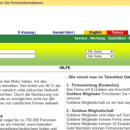
ren Sie Firmeninformationen
E-Katalog
|
Handel führt
|
English
Türkçe
Service
Werbung
Statistiken
-
-
-
HILFE
:
- Wie nimmt man im Telerehber Dat
:
ie das Motiv haben, mit den
:
1 - Firmeneintrag (Kostenlos)
u betreiben. Den Anteil von 40 % der
:
Ihre Firma mit Eckdaten wie Anschrift
atürlich viele türkischer Herkunft,
:
Goldene Mitglieder
Erscheinen Sie m
 möchten. Durch die Neufassung von
:
services.
die es ermöglichen nicht nur alle
:
Goldene Mitgliedschaft ist ein fest ang
ten von sämtlichen Firmen weltweit
:
:
2 - Goldene Mitgliedschaft
:
Goldene Mitglieder sind oben auf Suc
ng
:
Goldene Mitglieder können Firma send
t sogar bis zu 750.000 Personen
:
Goldene Mitglieder können 10 Ekatalo
sse am Internet „verschwenden“,
:
Gold Members können Firmenzeichen, 
ternetbranchenbüchern finden und
: