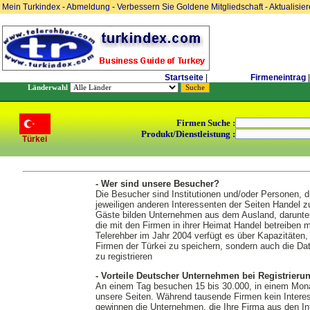
Mein Turkindex
-
Abmeldung
-
Verbessern Sie Goldene Mitgliedschaft
-
Aktualisie
Startseite
|
Firmeneintrag
|
Länderwahl
Firmen Suche :
Produkt/Dienstleistung :
Türkei
- Wer sind unsere Besucher?
Die Besucher sind Institutionen und/oder Personen, d
jeweiligen anderen Interessenten der Seiten Handel z
Gäste bilden Unternehmen aus dem Ausland, darunter n
die mit den Firmen in ihrer Heimat Handel betreiben
Telerehber im Jahr 2004 verfügt es über Kapazitäten, 
Firmen der Türkei zu speichern, sondern auch die Da
zu registrieren
- Vorteile Deutscher Unternehmen bei Registrieru
An einem Tag besuchen 15 bis 30.000, in einem Mona
unsere Seiten. Während tausende Firmen kein Intere
gewinnen die Unternehmen, die Ihre Firma aus den In