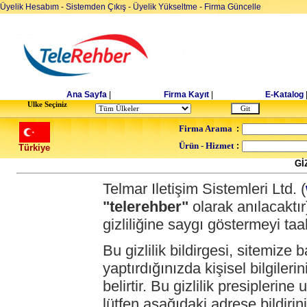
Üyelik Hesabım
-
Sistemden Çıkış
-
Üyelik Yükseltme
-
Firma Güncelle
Ana Sayfa
|
Firma Kayıt
|
E-Katalog
Ulke Seçiniz
Firma Arama
:
Ürün - Hizmet
:
Türkiye
Gİ
Telmar Iletişim Sistemleri Ltd. (
"telerehber"
olarak anılacaktır)
gizliliğine saygı göstermeyi ta
Bu gizlilik bildirgesi, sitemiz
yaptırdığınızda kişisel bilgileri
belirtir. Bu gizlilik presipler
lütfen aşağıdaki adrese bildirini