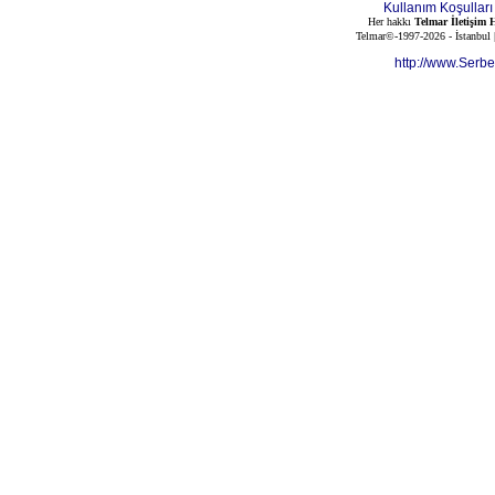
Kullanım Koşulları
Her hakkı
Telmar İletişim H
Telmar©-1997-2026 - İstanbul
http://www.Serb