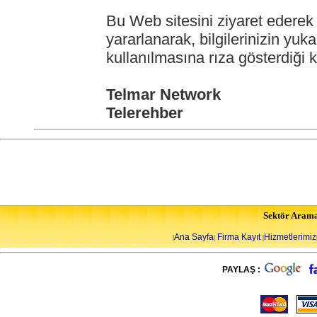
Bu Web sitesini ziyaret ederek 
yararlanarak, bilgilerinizin yuka
kullanılmasına rıza gösterdiği ka
Telmar Network
Telerehber
Sektör Aram
Ana Sayfa
Firma Kayıt
Hizmetlerimiz
|
|
|
PAYLAŞ :