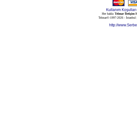
Kullanım Koşulları
Her hakkı
Telmar İletişim H
Telmar©-1997-2026 - İstanbul
http://www.Serb