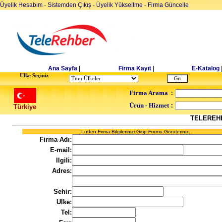
Üyelik Hesabım
-
Sistemden Çıkış
-
Üyelik Yükseltme
-
Firma Güncelle
Ana Sayfa
|
Firma Kayıt
|
E-Katalog
Ulke Seçiniz
Firma Arama
:
Ürün - Hizmet
:
Türkiye
TELEREH
Lütfen Firma Bilgilerinizi Girip Formu Gönderiniz..
Firma Adı:
E-mail:
Ilgili:
Adres:
Sehir:
Ulke:
Tel: