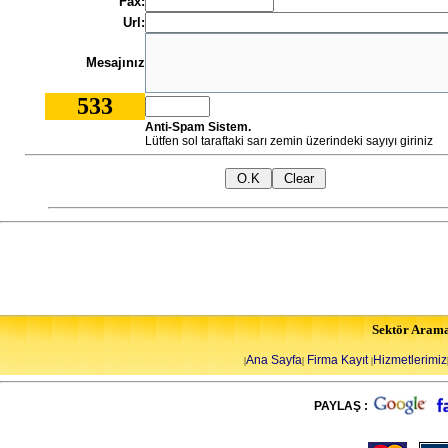
Fax:
Url:
Mesajınız
533
Anti-Spam Sistem.
Lütfen sol taraftaki sarı zemin üzerindeki sayıyı giriniz
Sektör Aram
Ana Sayfa
Firma Kayıt
Hizmetlerimiz
|
|
|
PAYLAŞ :