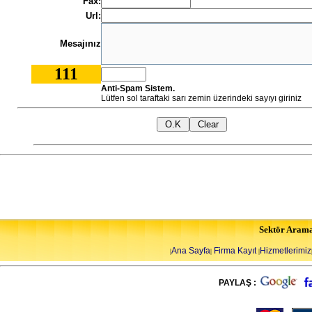
Fax:
Url:
Mesajınız
111
Anti-Spam Sistem.
Lütfen sol taraftaki sarı zemin üzerindeki sayıyı giriniz
Sektör Aram
Ana Sayfa
Firma Kayıt
Hizmetlerimiz
|
|
|
PAYLAŞ :