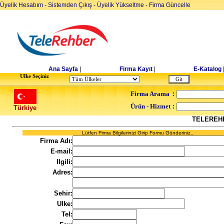
Üyelik Hesabım
-
Sistemden Çıkış
-
Üyelik Yükseltme
-
Firma Güncelle
Ana Sayfa
|
Firma Kayıt
|
E-Katalog
Ulke Seçiniz
Firma Arama
:
Ürün - Hizmet
:
Türkiye
TELEREH
Lütfen Firma Bilgilerinizi Girip Formu Gönderiniz..
Firma Adı:
E-mail:
Ilgili:
Adres:
Sehir:
Ulke:
Tel: