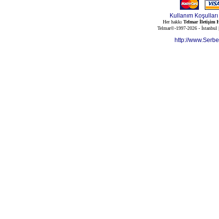
Kullanım Koşulları
Her hakkı
Telmar İletişim H
Telmar©-1997-2026 - İstanbul
http://www.Serb