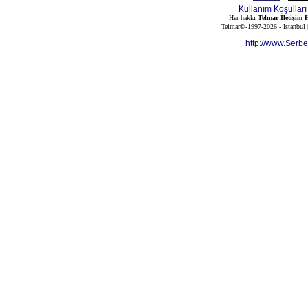
Kullanım Koşulları
Her hakkı
Telmar İletişim H
Telmar©-1997-2026 - İstanbul
http://www.Serb