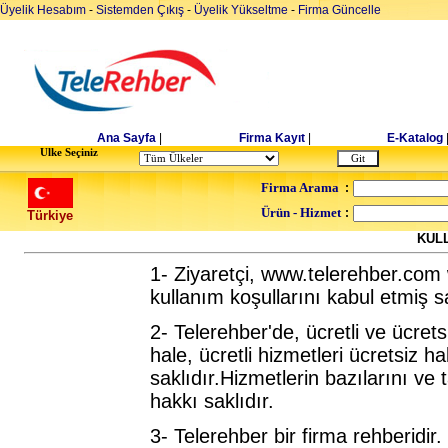
Üyelik Hesabım
-
Sistemden Çıkış
-
Üyelik Yükseltme
-
Firma Güncelle
Ana Sayfa
|
Firma Kayıt
|
E-Katalog
Ulke Seçiniz
Firma Arama
:
Ürün - Hizmet
:
Türkiye
KUL
1- Ziyaretçi, www.telerehber.com
kullanım koşullarını kabul etmiş sa
2- Telerehber'de, ücretli ve ücretsi
hale, ücretli hizmetleri ücretsiz 
saklıdır.Hizmetlerin bazılarını v
hakkı saklıdır.
3- Telerehber bir firma rehberidir.