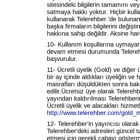
sitesindeki bilgilerin tamamını v
satmaya hakkı yoktur. Hiçbir kull
kullanarak Telerehber 'de buluna
başka firmaların bilgilerini değişt
hakkına sahip değildir. Aksine har
10- Kullanım koşullarına uymayanla
devam etmesi durumunda Telerehber
başvurulur.
11- Ücretli üyelik (Gold) ve diğer ü
bir ay içinde aldıkları üyeliğin ve 
masrafları düşüldükten sonra bakiy
edilir.Ücretsiz üye olarak Telere
yayından kaldırılması Telerehberin 
Ücretli üyelik ve alacakları hizmet
http://www.telerehber.com/gold
12- Telerehber'in yayıncısı olarak 
Telerehber'deki adresleri güncel 
etmesi için gerekli çabayı göster