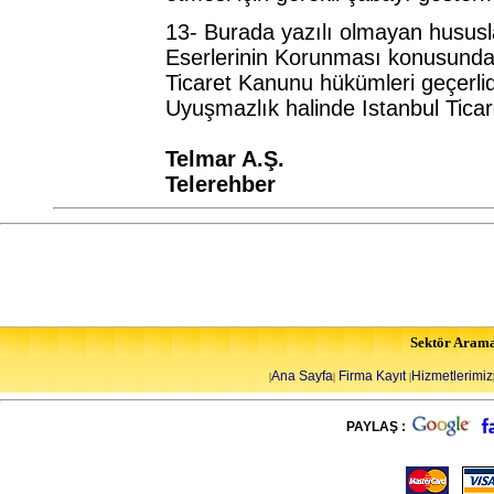
13- Burada yazılı olmayan hususla
Eserlerinin Korunması konusundaki
Ticaret Kanunu hükümleri geçerlid
Uyuşmazlık halinde Istanbul Ticare
Telmar A.Ş.
Telerehber
Sektör Aram
Ana Sayfa
Firma Kayıt
Hizmetlerimiz
|
|
|
PAYLAŞ :