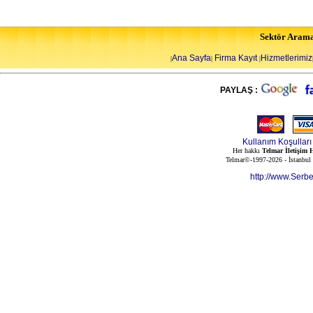
Sektör Aram
Ana Sayfa
Firma Kayıt
Hizmetlerimiz
|
|
|
PAYLAŞ :
Kullanım Koşulları
Her hakkı
Telmar İletişim H
Telmar©-1997-2026 - İstanbul
http://www.Serb