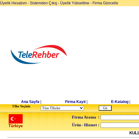
Üyelik Hesabım
-
Sistemden Çıkış
-
Üyelik Yükseltme
-
Firma Güncelle
Ana Sayfa
|
Firma Kayıt
|
E-Katalog
|
Ulke Seçiniz
Firma Arama
:
Ürün - Hizmet
:
Türkiye
KUL