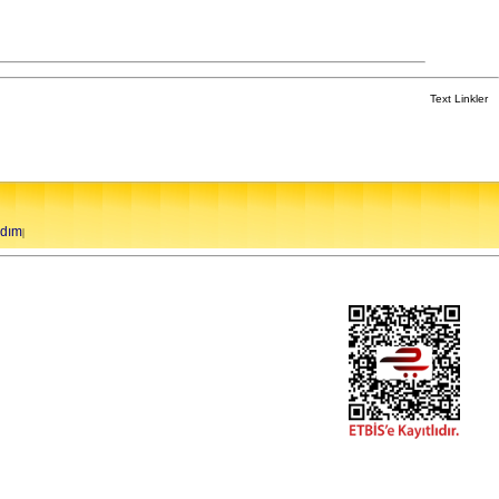
Text Linkler
rdım
|