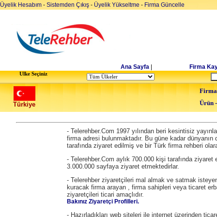
Üyelik Hesabım
-
Sistemden Çıkış
-
Üyelik Yükseltme
-
Firma Güncelle
Ana Sayfa
|
Firma Kay
Ulke Seçiniz
Firma
Ürün 
Türkiye
- Telerehber.Com 1997 yılından beri kesintisiz yayın
firma adresi bulunmaktadır. Bu güne kadar dünyanın dö
tarafında ziyaret edilmiş ve bir Türk firma rehberi olara
- Telerehber.Com aylık 700.000 kişi tarafında ziyaret 
3.000.000 sayfaya ziyaret etmektedirlar.
- Telerehber ziyaretçileri mal almak ve satmak isteyen
kuracak firma arayan , firma sahipleri veya ticaret erb
ziyaretçileri ticari amaçlıdır.
Bakınız Ziyaretçi Profilleri.
- Hazırladıkları web siteleri ile internet üzerinden tic