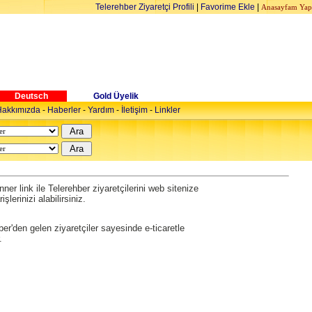
Telerehber Ziyaretçi Profili
|
Favorime Ekle
|
Anasayfam Yap
Deutsch
Gold Üyelik
akkımızda
-
Haberler
-
Yardım
-
İletişim
-
Linkler
ner link ile Telerehber ziyaretçilerini web sitenize
şlerinizi alabilirsiniz.
ber'den gelen ziyaretçiler sayesinde e-ticaretle
.