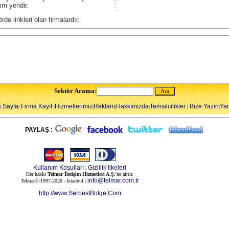
:
ım yeridir.
:
örde linkleri olan firmalardır.
Sektör Arama:
 Sayfa
Firma Kayıt
Hizmetlerimiz
Reklam
Hakkımızda
Temsilcilikler
Bize Yazın
Ya
|
|
|
|
|
|
|
PAYLAŞ :
Kullanım Koşulları
Gizlilik Ilkeleri
|
Her hakkı
Telmar İletişim Hizmetleri A.Ş.
'ne aittir.
info@telmar.com.tr
Telmar©-1997-2026 - İstanbul |
http://www.SerbestBolge.Com