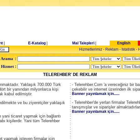
ıt
|
E-Katalog
|
Mal Talepleri
|
English
Hizmetlerimiz
-
Reklam
-
Istatistik
-
H
 Arama
:
- Hizmet
:
TELEREHBER' DE REKLAM
lanmaktadır. Yaklaşık 700.000 Türk
:
- Telerehber.Com 'a vereceğiniz bir ban
:
rt bir yanından milyonlarca kişi
çekebilir ve internet üzerinden ilk sipari
:
k kabul edilmiştir.
Banner yayınlamak için......
:
:
- Telerehber'de yerlan firmalar Telereh
edilmekte ve bu ziyeretçiler yaklaşık
:
tanışmışlar ve siparişler almaktadırlar
:
Banner yayınlamak için......
:
 yani ticaret yapmak için bağlantı
:
abı kişilerdir. Yani tüm Telerehber
:
:
:
:
aret yapmak isteyen firmalar için