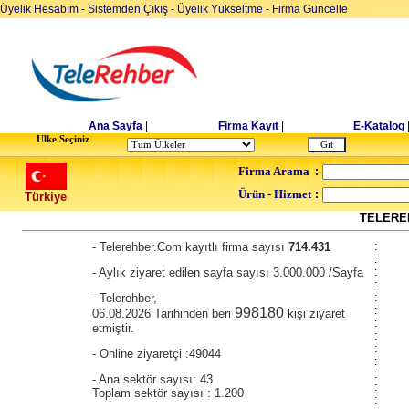
Üyelik Hesabım
-
Sistemden Çıkış
-
Üyelik Yükseltme
-
Firma Güncelle
Ana Sayfa
|
Firma Kayıt
|
E-Katalog
Ulke Seçiniz
Firma Arama
:
Ürün - Hizmet
:
Türkiye
TELEREH
- Telerehber.Com kayıtlı firma sayısı
714.431
:
:
- Aylık ziyaret edilen sayfa sayısı 3.000.000 /Sayfa
:
:
- Telerehber,
:
:
998180
06.08.2026 Tarihinden beri
kişi ziyaret
:
etmiştir.
:
:
- Online ziyaretçi :49044
:
:
- Ana sektör sayısı: 43
:
Toplam sektör sayısı : 1.200
: