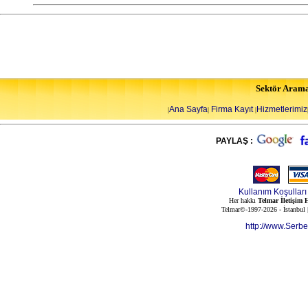
Sektör Aram
Ana Sayfa
Firma Kayıt
Hizmetlerimiz
|
|
|
PAYLAŞ :
Kullanım Koşulları
Her hakkı
Telmar İletişim H
Telmar©-1997-2026 - İstanbul
http://www.Serb