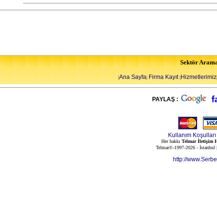
Sektör Aram
Ana Sayfa
Firma Kayıt
Hizmetlerimiz
|
|
|
PAYLAŞ :
Kullanım Koşulları
Her hakkı
Telmar İletişim H
Telmar©-1997-2026 - İstanbul
http://www.Serb