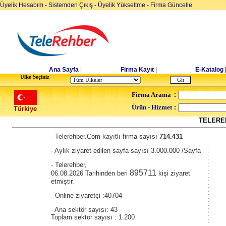
Üyelik Hesabım
-
Sistemden Çıkış
-
Üyelik Yükseltme
-
Firma Güncelle
Ana Sayfa
|
Firma Kayıt
|
E-Katalog
Ulke Seçiniz
Firma Arama
:
Ürün - Hizmet
:
Türkiye
TELEREH
- Telerehber.Com kayıtlı firma sayısı
714.431
:
:
- Aylık ziyaret edilen sayfa sayısı 3.000.000 /Sayfa
:
:
- Telerehber,
:
:
895711
06.08.2026 Tarihinden beri
kişi ziyaret
:
etmiştir.
:
:
- Online ziyaretçi :40704
:
:
- Ana sektör sayısı: 43
:
Toplam sektör sayısı : 1.200
: