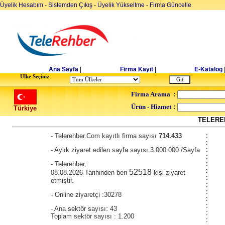
Üyelik Hesabım
-
Sistemden Çıkış
-
Üyelik Yükseltme
-
Firma Güncelle
Ana Sayfa
|
Firma Kayıt
|
E-Katalog
Ulke Seçiniz
Firma Arama
:
Ürün - Hizmet
:
Türkiye
TELEREH
- Telerehber.Com kayıtlı firma sayısı
714.433
:
:
- Aylık ziyaret edilen sayfa sayısı 3.000.000 /Sayfa
:
:
- Telerehber,
:
:
52518
08.08.2026 Tarihinden beri
kişi ziyaret
:
etmiştir.
:
:
- Online ziyaretçi :30278
:
:
- Ana sektör sayısı: 43
:
Toplam sektör sayısı : 1.200
: