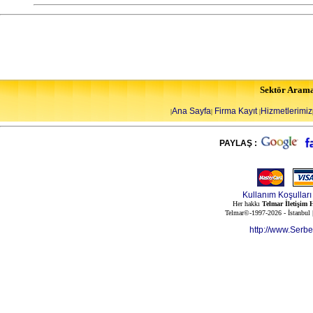
Sektör Aram
Ana Sayfa
Firma Kayıt
Hizmetlerimiz
|
|
|
PAYLAŞ :
Kullanım Koşulları
Her hakkı
Telmar İletişim H
Telmar©-1997-2026 - İstanbul
http://www.Serb