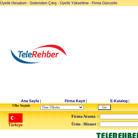
Üyelik Hesabım
-
Sistemden Çıkış
-
Üyelik Yükseltme
-
Firma Güncelle
Ana Sayfa
|
Firma Kayıt
|
E-Katalog
|
Ulke Seçiniz
Firma Arama
:
Ürün - Hizmet
:
Türkiye