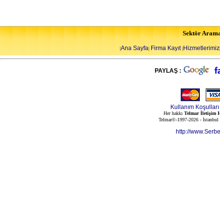
Sektör Aram
Ana Sayfa
Firma Kayıt
Hizmetlerimiz
|
|
|
PAYLAŞ :
Kullanım Koşulları
Her hakkı
Telmar İletişim H
Telmar©-1997-2026 - İstanbul
http://www.Serb