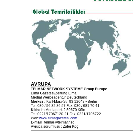
AVRUPA
TELMAR NETWORK SYSTEME Group Europe
Elma Gazetesi/Zeitung Elma
Medial Werbeagentur Deutschland
Merkez :
Karl-Marx-Str. 93 12043 • Berlin
Tel. 030 / 56 82 86 57 Fax: 030 / 681 70 41
Köln:
İm Mediapark 2 50670 Köln
Tel: 0221/17067120-21 Fax: 0221/1706722
Web:
www.elmagazetesi.com
E-mail
: telmar@telmar.net
Avrupa sorumlusu : Zafer Koç