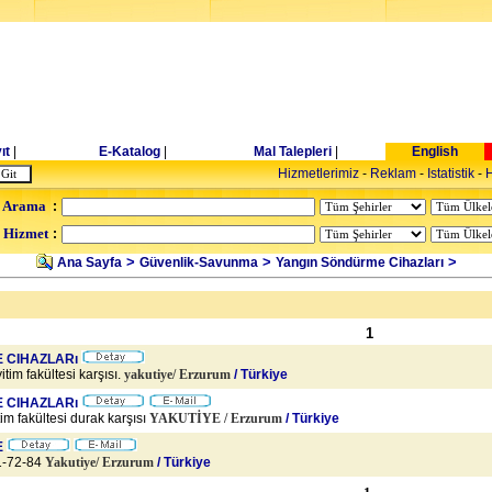
ıt
|
E-Katalog
|
Mal Talepleri
|
English
Hizmetlerimiz
-
Reklam
-
Istatistik
-
H
 Arama
:
- Hizmet
:
>
>
>
Ana Sayfa
Güvenlik-Savunma
Yangın Söndürme Cihazları
1
 CIHAZLARı
itim fakültesi karşısı.
yakutiye/
Erzurum
/ Türkiye
 CIHAZLARı
tim fakültesi durak karşısı
YAKUTİYE /
Erzurum
/ Türkiye
E
71-72-84
Yakutiye/
Erzurum
/ Türkiye