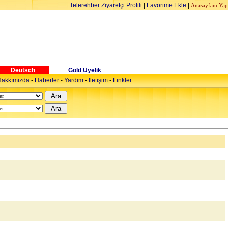
Telerehber Ziyaretçi Profili
|
Favorime Ekle
|
Anasayfam Yap
Deutsch
Gold Üyelik
akkımızda
-
Haberler
-
Yardım
-
İletişim
-
Linkler