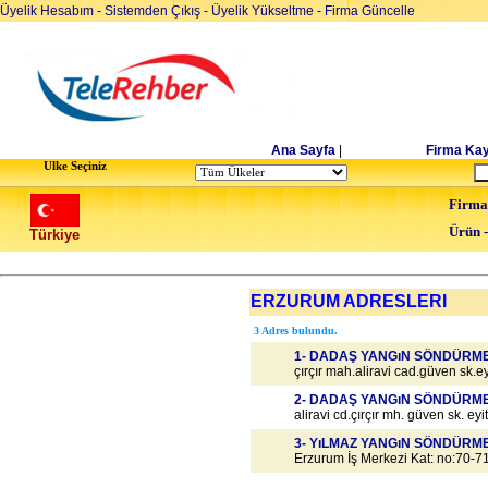
Üyelik Hesabım
-
Sistemden Çıkış
-
Üyelik Yükseltme
-
Firma Güncelle
Ana Sayfa
|
Firma Kay
Ulke Seçiniz
Firma
Ürün 
Türkiye
ERZURUM ADRESLERI
3 Adres bulundu.
1- DADAŞ YANGıN SÖNDÜRME
çırçır mah.aliravi cad.güven sk.ey
2- DADAŞ YANGıN SÖNDÜRME
aliravi cd.çırçır mh. güven sk. eyi
3- YıLMAZ YANGıN SÖNDÜRM
Erzurum İş Merkezi Kat: no:70-