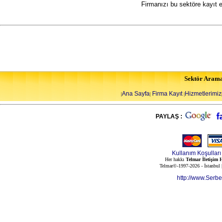
Firmanızı bu sektöre kayıt 
Sektör Aram
Ana Sayfa
Firma Kayıt
Hizmetlerimiz
|
|
|
PAYLAŞ :
Kullanım Koşulları
Her hakkı
Telmar İletişim H
Telmar©-1997-2026 - İstanbul
http://www.Serb