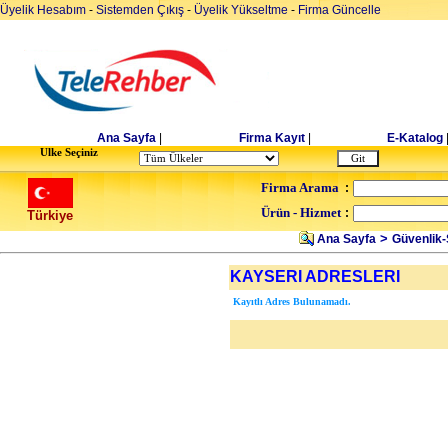
Üyelik Hesabım
-
Sistemden Çıkış
-
Üyelik Yükseltme
-
Firma Güncelle
Ana Sayfa
|
Firma Kayıt
|
E-Katalog
Ulke Seçiniz
Firma Arama
:
Ürün - Hizmet
:
Türkiye
>
Ana Sayfa
Güvenlik
KAYSERI ADRESLERI
Kayıtlı Adres Bulunamadı.