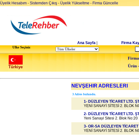
Üyelik Hesabım
-
Sistemden Çıkış
-
Üyelik Yükseltme
-
Firma Güncelle
Ana Sayfa
|
Firma Kay
Ulke Seçiniz
Firma
Ürün 
Türkiye
NEVŞEHIR ADRESLERI
3 Adres bulundu.
1- DÜZLEYEN TİCARET LTD. ŞT
YENİ SANAYİ SİTESİ 2. BLOK N
2- DÜZLEYEN TİCARET LTD. ŞT
Yeni Sanayi Sitesi 2. Blok No:20
3- OR-SA DÜZLEYEN TİCARE
YENİ SANAYİ SİTESİ 2. BLOK N