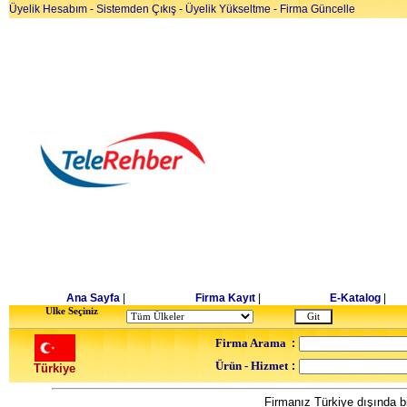
Üyelik Hesabım
-
Sistemden Çıkış
-
Üyelik Yükseltme
-
Firma Güncelle
Ana Sayfa
|
Firma Kayıt
|
E-Katalog
|
Ulke Seçiniz
Firma Arama
:
Ürün - Hizmet
:
Türkiye
Firmanız Türkiye dışında bi