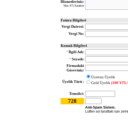
Hizmetleriniz:
Max.475 Karakter
Fatura Bilgileri
Vergi Dairesi:
Vergi No:
Kontak Bilgileri
İlgili Adı:
*
Soyadı:
*
Firmadaki
Göreviniz:
Ücretsiz Üyelik
Üyelik Türü :
Gold Üyelik
(100 YTL/
Temsilci:
728
Anti-Spam Sistem.
Lütfen sol taraftaki sarı zem