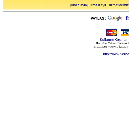
Ana Sayfa
Firma Kayıt
Hizmetlerimiz
|
|
|
PAYLAŞ :
Kullanım Koşulları
Her hakkı
Telmar İletişim H
Telmar©-1997-2026 - İstanbul
http://www.Serb