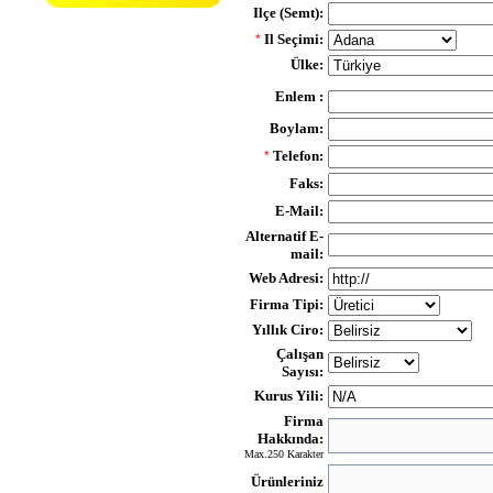
Ilçe (Semt):
Il Seçimi:
*
Ülke:
Enlem :
Boylam:
Telefon:
*
Faks:
E-Mail:
Alternatif E-
mail:
Web Adresi:
Firma Tipi:
Yıllık Ciro:
Çalışan
Sayısı:
Kurus Yili:
Firma
Hakkında:
Max.250 Karakter
Ürünleriniz