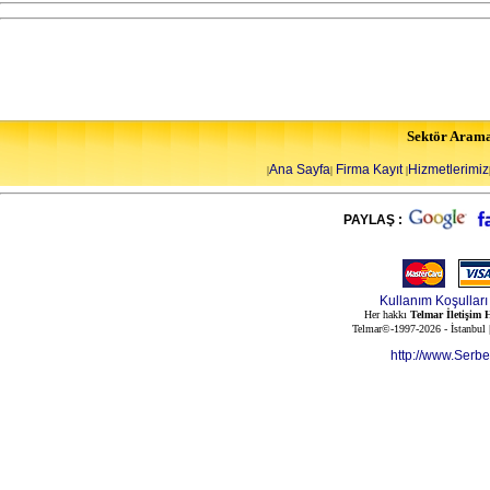
Sektör Aram
Ana Sayfa
Firma Kayıt
Hizmetlerimiz
|
|
|
PAYLAŞ :
Kullanım Koşulları
Her hakkı
Telmar İletişim H
Telmar©-1997-2026 - İstanbul
http://www.Serb