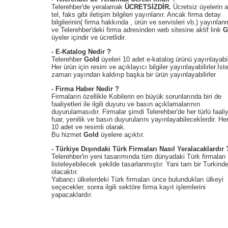
Telerehber'de yeralamak
ÜCRETSİZDİR.
Ücretsiz üyelerin a
tel, faks gibi iletişim bilgileri yayınlanır. Ancak firma detay
bilgilerinin( firma hakkında , ürün ve servisleri vb.) yayınla
ve Telerehber'deki firma adresinden web sitesine aktif link
G
üyeler içindir ve ücretlidir.
- E-Katalog Nedir ?
Telerehber
Gold
üyeleri 10 adet e-katalog ürünü yayınlayabil
Her ürün için resim ve açıklayıcı bilgiler yayınlayabilirler.İste
zaman yayından kaldırıp başka bir ürün yayınlayabilirler
- Firma Haber Nedir ?
Firmaların özellikle Kobilerin en büyük sorunlarında biri de
faaliyetleri ile ilgili duyuru ve basın açıklamalarının
duyurulamasıdır. Firmalar şimdi Telerehber'de her türlü faaliy
fuar, yenilik ve basın duyurularını yayınlayabileceklerdir. H
10 adet ve resimli olarak.
Bu hizmet
Gold
üyelere açıktır.
- Türkiye Dışındaki Türk Firmaları Nasıl Yeralacaklardır 
Telerehber'in yeni tasarımında tüm dünyadaki Türk firmaları
listeleyebilecek şekilde tasarlanmıştır. Yani tam bir Turkind
olacaktır.
Yabancı ülkelerdeki Türk firmaları ünce bulundukları ülkeyi
seçecekler, sonra ilgili sektöre firma kayıt işlemlerini
yapacaklardır.