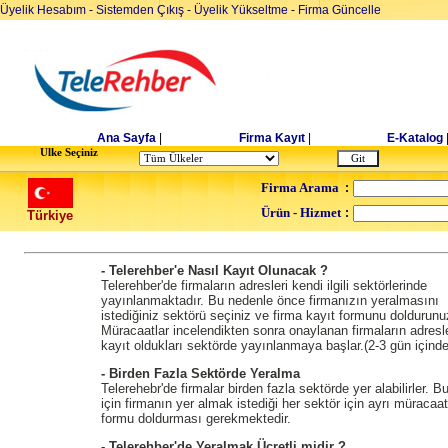
Üyelik Hesabım
-
Sistemden Çıkış
-
Üyelik Yükseltme
-
Firma Güncelle
Ana Sayfa
|
Firma Kayıt
|
E-Katalog
Ulke Seçiniz
Firma Arama
:
Ürün - Hizmet
:
Türkiye
- Telerehber'e Nasıl Kayıt Olunacak ?
Telerehber'de firmaların adresleri kendi ilgili sektörlerinde
yayınlanmaktadır. Bu nedenle önce firmanızın yeralmasını
istediğiniz sektörü seçiniz ve firma kayıt formunu doldurunu
Müracaatlar incelendikten sonra onaylanan firmaların adresle
kayıt oldukları sektörde yayınlanmaya başlar.(2-3 gün içinde
- Birden Fazla Sektörde Yeralma
Telerehebr'de firmalar birden fazla sektörde yer alabilirler. B
için firmanın yer almak istediği her sektör için ayrı müracaat
formu doldurması gerekmektedir.
- Telerehber'de Yeralmak Ücretli midir ?