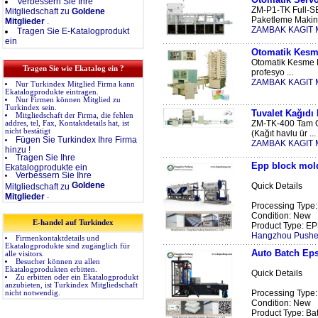
Verbessern Sie Ihre
ZM-P1-TK Full-SE
Mitgliedschaft zu
Goldene
Paketleme Makin 
Mitglieder
.
ZAMBAK KAGIT 
Tragen Sie E-Katalogprodukt
ein
Otomatik Kesm
Otomatik Kesme Ma
Tragen Sie wie Ekatalog ein ?
profesyo ...
ZAMBAK KAGIT 
Nur Turkindex Mitglied Firma kann
Ekatalogprodukte eintragen.
Nur Firmen können Mitglied zu
Turkindex sein.
Tuvalet Kağıdı
Mitgliedschaft der Firma, die fehlen
ZM-TK-400 Tam O
addres, tel, Fax, Kontaktdetails hat, ist
nicht bestätigt
(Kağıt havlu ür ...
Fügen Sie Turkindex Ihre Firma
ZAMBAK KAGIT 
hinzu !
Tragen Sie Ihre
Epp block mol
Ekatalogprodukte ein
Verbessern Sie Ihre
Goldene
Quick Details
Mitgliedschaft zu
.
Mitglieder
Processing Type
Condition: New
E-handel auf Turkindex
Product Type: EPS
Hangzhou Pushe
Firmenkontaktdetails und
Ekatalogprodukte sind zugänglich für
Auto Batch Ep
alle visitors.
Besucher können zu allen
Ekatalogprodukten erbitten.
Quick Details
Zu erbitten oder ein Ekatalogprodukt
anzubieten, ist Turkindex Mitgliedschaft
Processing Type
nicht notwendig.
Condition: New
Product Type: Batc