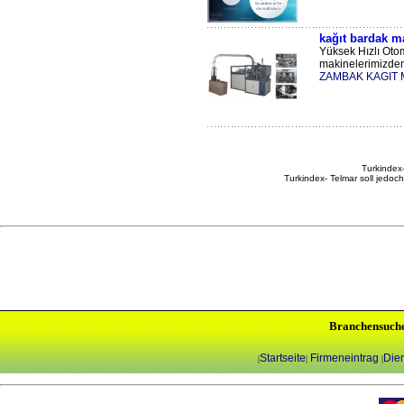
kağıt bardak m
Yüksek Hızlı Oto
makinelerimizden 
ZAMBAK KAGIT 
Turkindex-
Turkindex- Telmar soll jedoc
Branchensuch
Startseite
Firmeneintrag
Dien
|
|
|