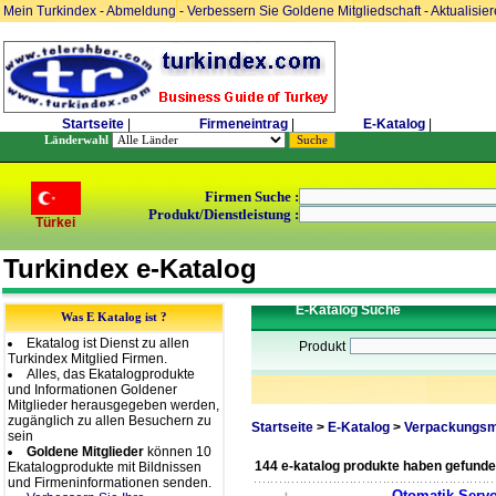
Mein Turkindex
-
Abmeldung
-
Verbessern Sie Goldene Mitgliedschaft
-
Aktualisie
Startseite
|
Firmeneintrag
|
E-Katalog
|
Länderwahl
Firmen Suche :
Produkt/Dienstleistung :
Türkei
Turkindex e-Katalog
E-Katalog Suche
Was E Katalog ist ?
Ekatalog ist Dienst zu allen
Produkt
Turkindex Mitglied Firmen.
Alles, das Ekatalogprodukte
und Informationen Goldener
Mitglieder herausgegeben werden,
zugänglich zu allen Besuchern zu
Startseite
>
E-Katalog
>
Verpackungsm
sein
Goldene Mitglieder
können 10
144 e-katalog produkte haben gefund
Ekatalogprodukte mit Bildnissen
und Firmeninformationen senden.
Otomatik Servo