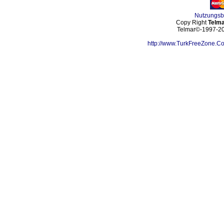
Nutzungs
Copy Right
Telma
Telmar©-1997-202
http://www.TurkFreeZone.C