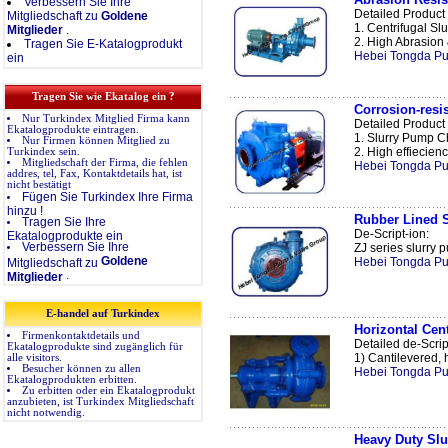
Verbessern Sie Ihre
Detailed Product 
Mitgliedschaft zu
Goldene
1. Centrifugal S
Mitglieder
.
2. High Abrasion 
Tragen Sie E-Katalogprodukt
Hebei Tongda Pu
ein
Tragen Sie wie Ekatalog ein ?
Corrosion-resi
Nur Turkindex Mitglied Firma kann
Detailed Product 
Ekatalogprodukte eintragen.
1. Slurry Pump C
Nur Firmen können Mitglied zu
2. High effiecienc
Turkindex sein.
Mitgliedschaft der Firma, die fehlen
Hebei Tongda Pu
addres, tel, Fax, Kontaktdetails hat, ist
nicht bestätigt
Fügen Sie Turkindex Ihre Firma
hinzu !
Rubber Lined S
Tragen Sie Ihre
De-Script-ion:
Ekatalogprodukte ein
Verbessern Sie Ihre
ZJ series slurry 
Goldene
Hebei Tongda Pu
Mitgliedschaft zu
.
Mitglieder
E-handel auf Turkindex
Horizontal Cent
Firmenkontaktdetails und
Detailed de-Scri
Ekatalogprodukte sind zugänglich für
1) Cantilevered, h
alle visitors.
Besucher können zu allen
Hebei Tongda Pu
Ekatalogprodukten erbitten.
Zu erbitten oder ein Ekatalogprodukt
anzubieten, ist Turkindex Mitgliedschaft
nicht notwendig.
Heavy Duty Slu