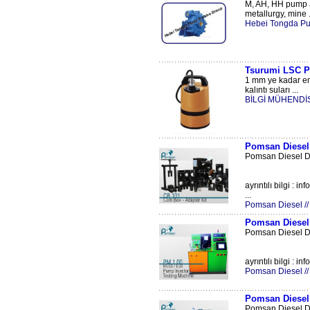
M, AH, HH pump are
metallurgy, mine .
Hebei Tongda Pu
Tsurumi LSC 
1 mm ye kadar emi
kalıntı suları ...
BİLGİ MÜHENDİSL
Pomsan Diesel
Pomsan Diesel Di
ayrıntılı bilgi :
...
Pomsan Diesel 
Pomsan Diesel
Pomsan Diesel D
ayrıntılı bilgi : 
Pomsan Diesel 
Pomsan Diesel
Pomsan Diesel Di