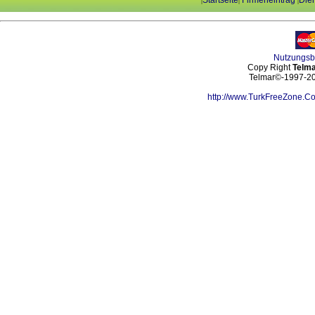
Startseite
Firmeneintrag
Dien
|
|
|
Nutzungs
Copy Right
Telma
Telmar©-1997-202
http://www.TurkFreeZone.C