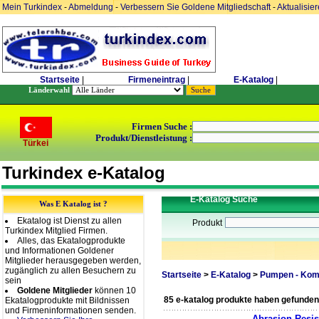
Mein Turkindex
-
Abmeldung
-
Verbessern Sie Goldene Mitgliedschaft
-
Aktualisie
Startseite
|
Firmeneintrag
|
E-Katalog
|
Länderwahl
Firmen Suche :
Produkt/Dienstleistung :
Türkei
Turkindex e-Katalog
E-Katalog Suche
Was E Katalog ist ?
Ekatalog ist Dienst zu allen
Produkt
Turkindex Mitglied Firmen.
Alles, das Ekatalogprodukte
und Informationen Goldener
Mitglieder herausgegeben werden,
zugänglich zu allen Besuchern zu
Startseite
>
E-Katalog
>
Pumpen - Kom
sein
Goldene Mitglieder
können 10
85 e-katalog produkte haben gefunden
Ekatalogprodukte mit Bildnissen
und Firmeninformationen senden.
Abrasion Resis