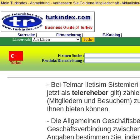
Mein Turkindex
-
Abmeldung
-
Verbessern Sie Goldene Mitgliedschaft
-
Aktualisie
Startseite
|
Firmeneintrag
|
E-Katalog
|
Länderwahl
Firmen Suche :
Produkt/Dienstleistung :
Türkei
- Bei Telmar Iletisim Sistemle
jetzt als
telereheber
gilt) zähl
(Mitgliedern und Besuchern) zu
Ihnen bieten können.
- Die Allgemeinen Geschäftsbe
Geschäftsverbindung zwischen
Angaben bestimmen Sie, indem