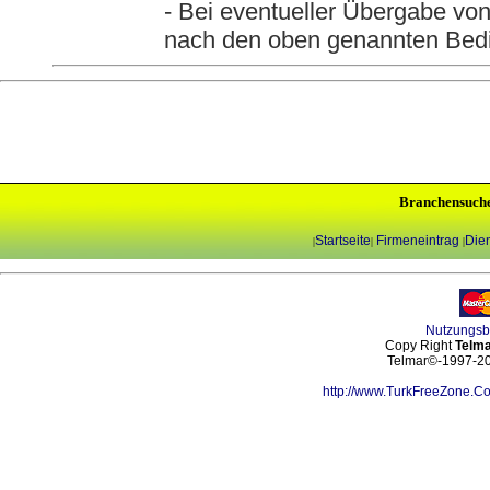
- Bei eventueller Übergabe vo
nach den oben genannten Bed
Branchensuch
Startseite
Firmeneintrag
Dien
|
|
|
Nutzungs
Copy Right
Telma
Telmar©-1997-202
http://www.TurkFreeZone.C