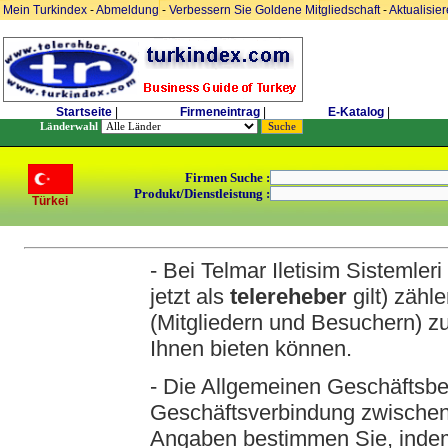
Mein Turkindex
-
Abmeldung
-
Verbessern Sie Goldene Mitgliedschaft
-
Aktualisie
Startseite
|
Firmeneintrag
|
E-Katalog
|
Länderwahl
Firmen Suche :
Produkt/Dienstleistung :
Türkei
- Bei Telmar Iletisim Sistemle
jetzt als
telereheber
gilt) zähl
(Mitgliedern und Besuchern) zu
Ihnen bieten können.
- Die Allgemeinen Geschäftsbe
Geschäftsverbindung zwischen
Angaben bestimmen Sie, indem