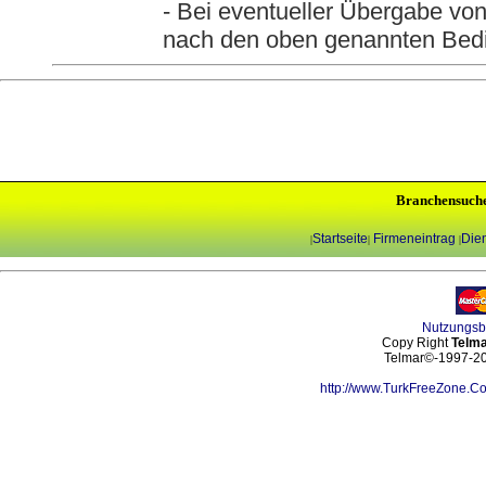
- Bei eventueller Übergabe vo
nach den oben genannten Bed
Branchensuch
Startseite
Firmeneintrag
Dien
|
|
|
Nutzungs
Copy Right
Telma
Telmar©-1997-202
http://www.TurkFreeZone.C