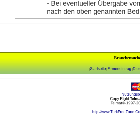
- Bei eventueller Übergabe vo
nach den oben genannten Bed
Branchensuch
Startseite
Firmeneintrag
Dien
|
|
|
Nutzungs
Copy Right
Telma
Telmar©-1997-202
http://www.TurkFreeZone.C