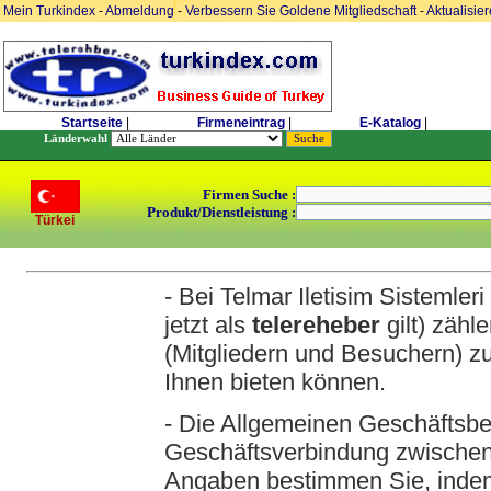
Mein Turkindex
-
Abmeldung
-
Verbessern Sie Goldene Mitgliedschaft
-
Aktualisie
Startseite
|
Firmeneintrag
|
E-Katalog
|
Länderwahl
Firmen Suche :
Produkt/Dienstleistung :
Türkei
- Bei Telmar Iletisim Sistemle
jetzt als
telereheber
gilt) zähl
(Mitgliedern und Besuchern) zu
Ihnen bieten können.
- Die Allgemeinen Geschäftsbe
Geschäftsverbindung zwischen
Angaben bestimmen Sie, indem