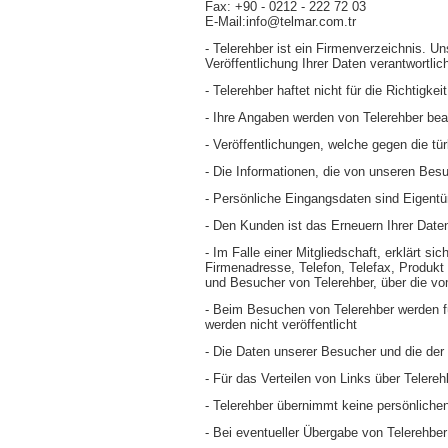
Fax: +90 - 0212 - 222 72 03
E-Mail:info@telmar.com.tr
- Telerehber ist ein Firmenverzeichnis. U
Veröffentlichung Ihrer Daten verantwortlic
- Telerehber haftet nicht für die Richtigk
- Ihre Angaben werden von Telerehber bear
- Veröffentlichungen, welche gegen die t
- Die Informationen, die von unseren Besu
- Persönliche Eingangsdaten sind Eigentü
- Den Kunden ist das Erneuern Ihrer Daten
- Im Falle einer Mitgliedschaft, erklärt 
Firmenadresse, Telefon, Telefax, Produkt u
und Besucher von Telerehber, über die v
- Beim Besuchen von Telerehber werden fü
werden nicht veröffentlicht
- Die Daten unserer Besucher und die der
- Für das Verteilen von Links über Telere
- Telerehber übernimmt keine persönlichen
- Bei eventueller Übergabe von Telerehb