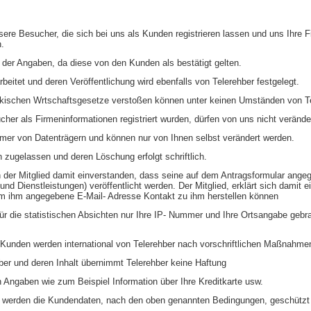
nsere Besucher, die sich bei uns als Kunden registrieren lassen und uns Ihre F
h.
eit der Angaben, da diese von den Kunden als bestätigt gelten.
beitet und deren Veröffentlichung wird ebenfalls von Telerehber festgelegt.
ürkischen Wrtschaftsgesetze verstoßen können unter keinen Umständen von Te
cher als Firmeninformationen registriert wurden, dürfen von uns nicht veränd
mer von Datenträgern und können nur von Ihnen selbst verändert werden.
 zugelassen und deren Löschung erfolgt schriftlich.
sich der Mitglied damit einverstanden, dass seine auf dem Antragsformular an
nd Dienstleistungen) veröffentlicht werden. Der Mitglied, erklärt sich damit e
om ihm angegebene E-Mail- Adresse Kontakt zu ihm herstellen können
r die statistischen Absichten nur Ihre IP- Nummer und Ihre Ortsangabe gebr
 Kunden werden international von Telerehber nach vorschriftlichen Maßnahme
hber und deren Inhalt übernimmt Telerehber keine Haftung
 Angaben wie zum Beispiel Information über Ihre Kreditkarte usw.
er werden die Kundendaten, nach den oben genannten Bedingungen, geschützt