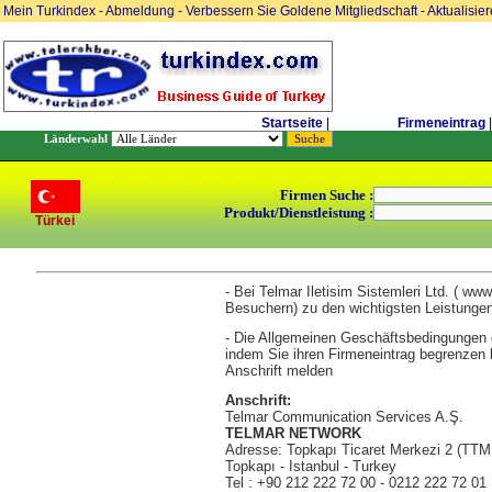
Mein Turkindex
-
Abmeldung
-
Verbessern Sie Goldene Mitgliedschaft
-
Aktualisie
Startseite
|
Firmeneintrag
|
Länderwahl
Firmen Suche :
Produkt/Dienstleistung :
Türkei
- Bei Telmar Iletisim Sistemleri Ltd. ( ww
Besuchern) zu den wichtigsten Leistungen
- Die Allgemeinen Geschäftsbedingungen
indem Sie ihren Firmeneintrag begrenzen 
Anschrift melden
Anschrift:
Telmar Communication Services A.Ş.
TELMAR NETWORK
Adresse: Topkapı Ticaret Merkezi 2 (TTM
Topkapı - Istanbul - Turkey
Tel : +90 212 222 72 00 - 0212 222 72 01