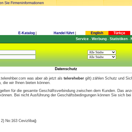
ren Sie Firmeninformationen
E-Katalog
|
Handel führt
|
English
Türkçe
Service
Werbung
Statistiken
-
-
-
Datenschutz
w.telerehber.com was aber ab jetzt als
telereheber
gilt) zählen Schutz und Sich
, die wir Ihnen bieten können.
 gelten für die gesamte Geschäftsverbindung zwischen dem Kunden. Das anz
können. Bei nicht Ausführung der Geschäftsbedingungen können Sie sich bei 
 2) No:163 Cevizlibağ