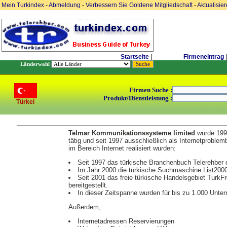
Mein Turkindex
-
Abmeldung
-
Verbessern Sie Goldene Mitgliedschaft
-
Aktualisie
Startseite
|
Firmeneintrag
|
Länderwahl
Firmen Suche :
Produkt/Dienstleistung :
Türkei
Telmar Kommunikationssysteme limited
wurde 1993
tätig und seit 1997 ausschließlich als Internetproblem
im Bereich Internet realisiert wurden:
Seit 1997 das türkische Branchenbuch Telerehber e
Im Jahr 2000 die türkische Suchmaschine List2000 
Seit 2001 das freie türkische Handelsgebiet TurkF
bereitgestellt.
In dieser Zeitspanne wurden für bis zu 1.000 Unte
Außerdem,
Internetadressen Reservierungen