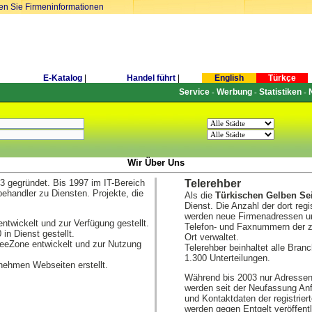
ren Sie Firmeninformationen
E-Katalog
|
Handel führt
|
English
Türkçe
Service
Werbung
Statistiken
-
-
-
Wir Über Uns
 gegründet. Bis 1997 im IT-Bereich
Telerehber
behandler zu Diensten. Projekte, die
Als die
Türkischen Gelben Se
Dienst. Die Anzahl der dort regi
werden neue Firmenadressen und
ntwickelt und zur Verfügung gestellt.
Telefon- und Faxnummern der 
in Dienst gestellt.
Ort verwaltet.
reeZone entwickelt und zur Nutzung
Telerehber beinhaltet alle Bra
1.300 Unterteilungen.
rnehmen Webseiten erstellt.
Während bis 2003 nur Adressen
werden seit der Neufassung Anf
und Kontaktdaten der registrie
werden gegen Entgelt veröffent