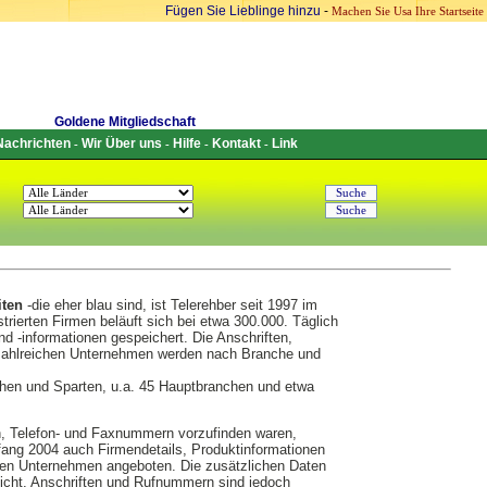
Fügen Sie Lieblinge hinzu
-
Machen Sie Usa Ihre Startseite
Goldene Mitgliedschaft
Nachrichten
Wir Über uns
Hilfe
Kontakt
Link
-
-
-
-
iten
-die eher blau sind, ist Telerehber seit 1997 im
strierten Firmen beläuft sich bei etwa 300.000. Täglich
 -informationen gespeichert. Die Anschriften,
zahlreichen Unternehmen werden nach Branche und
nchen und Sparten, u.a. 45 Hauptbranchen und etwa
, Telefon- und Faxnummern vorzufinden waren,
ang 2004 auch Firmendetails, Produktinformationen
rten Unternehmen angeboten. Die zusätzlichen Daten
licht. Anschriften und Rufnummern sind jedoch