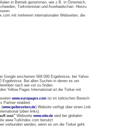
lialen in Betrieb genommen, wie z.B. in Österreich,
 Schweden, Turkmenistan und Aserbaidschan. Hierzu
ouren.
ex.com mit mehreren internationalen Webseiten, die
ei Google erscheinen 568.000 Ergebnisse, bei Yahoo
00 Ergebnisse. Bei allen Suchen in denen es um
elerehber nach wie vor zu finden.
den Yellow Pages International ist die Türkei mit
nseiten
ist im türkischen Bereich
www.europages.com
 Partner etabliert.
 (
) Website verfügt über einen Link
www.gelbeseiten.de
ernational (oben links).
auft was"
Webseite
wird bei globalen
www.wlw.de
eite www.TurkIndex.com benutzt.
hber verbunden werden, wenn es um die Türkei geht: