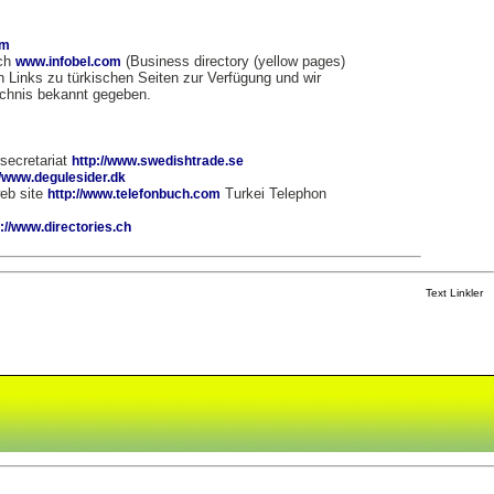
om
uch
(Business directory (yellow pages)
www.infobel.com
n Links zu türkischen Seiten zur Verfügung und wir
ichnis bekannt gegeben.
secretariat
http://www.swedishtrade.se
//www.degulesider.dk
eb site
Turkei Telephon
http://www.telefonbuch.com
p://www.directories.ch
Text Linkler