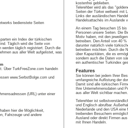
kostenfrei geblieben.
Telerehber wird als das "golden
Seiten der Türkei weltweit mit 
Links der ausländischen Handel
Handelsattachés im Auslande v
tworks bedienstete Seiten
An einem Tag besuchen 15 bis 
Personen unsere Seiten. Die Be
Motiv haben, mit den jeweilige
parten ein Index der türkischen
betreiben. Den Anteil von 40 
nd. Täglich wird die Seite von
darunter natürlich viele türkisc
erden täglich registriert. Durch die
betreiben möchten. Durch die N
hmen aus aller Welt aufgelistet, was
über Kapazitäten, die es ermögl
.
sondern auch die Daten von säm
ein authentischer Turkindex ge
om
nst. Über TurkFreeZone.com handeln
Features
Sie können bei jedem Ihrer Be
ressen www.SerbstBolge.com und
umfangreiche Auflistung der do
Damit sind alle türkischen Firm
Ihre Unternehmensdaten und Pr
aus aller Welt sichtbar machen.
ehmensadressen (URL) unter einer
Telerehber ist selbstverständli
und Englisch abrufbar. Außerhal
Niederlande und den USA eine
haben hier die Möglichkeit,
treibenden Besuchern ermöglic
en, Fahrzeuge und andere
Ausland oder direkt Firmen aus
mit Ihnen Handeln.