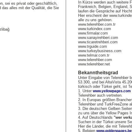
In Kürze werden auch weitere Fi
n, sei es privat oder geschäftlich,
Frankreich, Belgien, England,
s alles mit der Qualität, die Sie
laufen die Gespräche auf Hocht
Hier erscheint der www.turkind
alle zu uns gehören.
www.telerehber.com.tr
www.turkindex.com
zlibağ
www.firmalar.com
www.sanayirehberi.com
www.ticaretrehberi.com
www.trguide.com
www.turkeybusiness.com
www.telmar.com.tr
www.telerehber.com
www.telerehber.net
Bekanntheitsgrad
Unter Eingabe von Telerehber b
53.300, und bei AltaVista 45.2
türkisch oder Türkei geht, ist T
1. Unter
www.yellowpages.com
Telerehber auch vertreten.
2. In Europas größten Branche
Telerehber und TurkFreeZone als
3. Die deutschen Gelben Seiten
zu uns über die Yellow Pages Int
4. Auf Deutschlands
"wer verk
Suchen in der Türkei unsere S
Hier die Länder, die mit Telere
5. Belgien
www.goldenpages.be