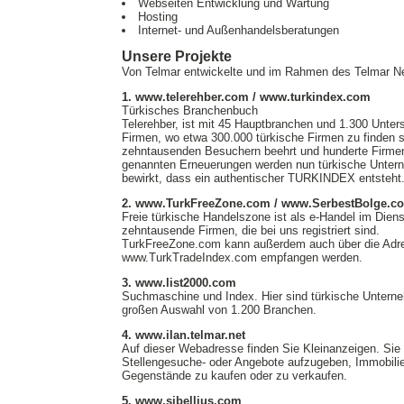
Webseiten Entwicklung und Wartung
Hosting
Internet- und Außenhandelsberatungen
Unsere Projekte
Von Telmar entwickelte und im Rahmen des Telmar Ne
1. www.telerehber.com / www.turkindex.com
Türkisches Branchenbuch
Telerehber, ist mit 45 Hauptbranchen und 1.300 Unters
Firmen, wo etwa 300.000 türkische Firmen zu finden si
zehntausenden Besuchern beehrt und hunderte Firmen w
genannten Erneuerungen werden nun türkische Unterne
bewirkt, dass ein authentischer TURKINDEX entsteht
2. www.TurkFreeZone.com / www.SerbestBolge.c
Freie türkische Handelszone ist als e-Handel im Die
zehntausende Firmen, die bei uns registriert sind.
TurkFreeZone.com kann außerdem auch über die Ad
www.TurkTradeIndex.com empfangen werden.
3. www.list2000.com
Suchmaschine und Index. Hier sind türkische Untern
großen Auswahl von 1.200 Branchen.
4. www.ilan.telmar.net
Auf dieser Webadresse finden Sie Kleinanzeigen. Sie 
Stellengesuche- oder Angebote aufzugeben, Immobili
Gegenstände zu kaufen oder zu verkaufen.
5. www.sibellius.com