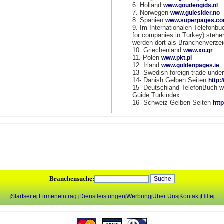
6. Holland
www.goudengids.nl
7. Norwegen
www.gulesider.no
8. Spanien
www.superpages.c
9. Im Internationalen Telefonb
for companies in Turkey) stehe
werden dort als Branchenverze
10. Griechenland
www.xo.gr
11. Polen
www.pkt.pl
12. Irland
www.goldenpages.ie
13- Swedish foreign trade under
14- Danish Gelben Seiten
http:
15- Deutschland TelefonBuch w
Guide Turkindex.
16- Schweiz Gelben Seiten
htt
Branchensuche:
Startseite
Firmeneintrag
Dienstleistungen
Werbung
Über Uns
Kontakt
Hilfe
|
|
|
|
|
|
|
|