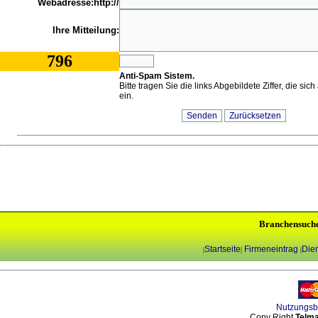
Webadresse:http://
Ihre Mitteilung:
796
Anti-Spam Sistem.
Bitte tragen Sie die links Abgebildete Ziffer, die sic
ein.
Branchensuch
Startseite
Firmeneintrag
Dien
|
|
|
Nutzungs
Copy Right
Telma