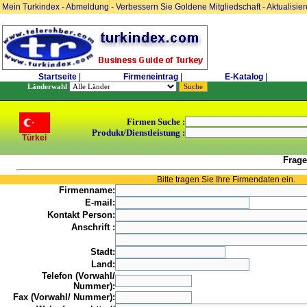
Mein Turkindex
-
Abmeldung
-
Verbessern Sie Goldene Mitgliedschaft
-
Aktualisie
Startseite
|
Firmeneintrag
|
E-Katalog
|
Länderwahl
Firmen Suche :
Produkt/Dienstleistung :
Türkei
Frage
Bitte tragen Sie Ihre Firmendaten ein.
Firmenname:
E-mail:
Kontakt Person:
Anschrift :
Stadt:
Land:
Telefon (Vorwahl/
Nummer):
Fax (Vorwahl/ Nummer):