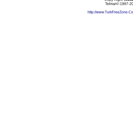
Telmar©-1997-202
http://www.TurkFreeZone.C