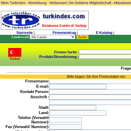
Mein Turkindex
-
Abmeldung
-
Verbessern Sie Goldene Mitgliedschaft
-
Aktualisie
Startseite
|
Firmeneintrag
|
E-Katalog
|
Länderwahl
Firmen Suche :
Produkt/Dienstleistung :
Türkei
Frage
Bitte tragen Sie Ihre Firmendaten ein.
Firmenname:
E-mail:
Kontakt Person:
Anschrift :
Stadt:
Land:
Telefon (Vorwahl/
Nummer):
Fax (Vorwahl/ Nummer):