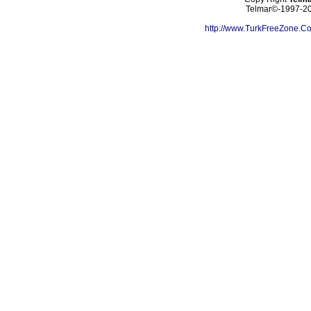
Telmar©-1997-202
http://www.TurkFreeZone.C