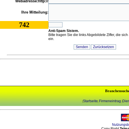
Webadresse:http://
Ihre Mitteilung:
742
Anti-Spam Sistem.
Bitte tragen Sie die links Abgebildete Ziffer, die sic
ein.
Branchensuch
Startseite
Firmeneintrag
Dien
|
|
|
Nutzungs
Copy Right
Telma