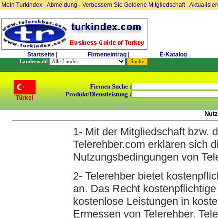
Mein Turkindex
-
Abmeldung
-
Verbessern Sie Goldene Mitgliedschaft
-
Aktualisie
Startseite
|
Firmeneintrag
|
E-Katalog
|
Länderwahl
Firmen Suche :
Produkt/Dienstleistung :
Türkei
Nut
1- Mit der Mitgliedschaft bzw. 
Telerehber.com erklären sich d
Nutzungsbedingungen von Tele
2- Telerehber bietet kostenpfli
an. Das Recht kostenpflichtige
kostenlose Leistungen in koste
Ermessen von Telerehber. Teler