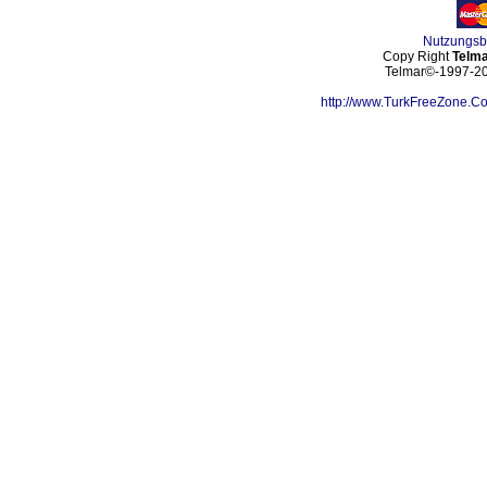
Nutzungs
Copy Right
Telma
Telmar©-1997-202
http://www.TurkFreeZone.C