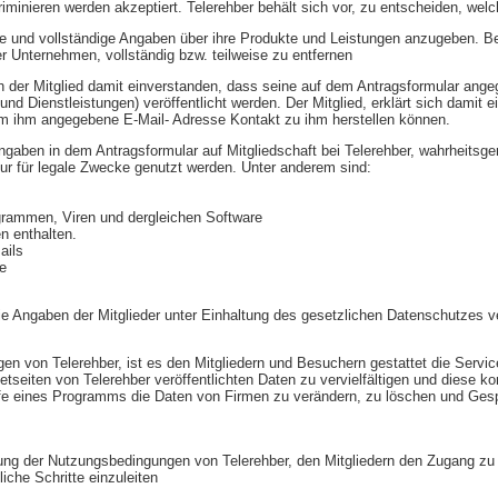
iminieren werden akzeptiert. Telerehber behält sich vor, zu entscheiden, wel
re und vollständige Angaben über ihre Produkte und Leistungen anzugeben. B
er Unternehmen, vollständig bzw. teilweise zu entfernen
sich der Mitglied damit einverstanden, dass seine auf dem Antragsformular a
nd Dienstleistungen) veröffentlicht werden. Der Mitglied, erklärt sich damit e
om ihm angegebene E-Mail- Adresse Kontakt zu ihm herstellen können.
 Angaben in dem Antragsformular auf Mitgliedschaft bei Telerehber, wahrheit
nur für legale Zwecke genutzt werden. Unter anderem sind:
grammen, Viren und dergleichen Software
en enthalten.
ails
e
die Angaben der Mitglieder unter Einhaltung des gesetzlichen Datenschutzes ver
en von Telerehber, ist es den Mitgliedern und Besuchern gestattet die Servic
netseiten von Telerehber veröffentlichten Daten zu vervielfältigen und diese ko
ilfe eines Programms die Daten von Firmen zu verändern, zu löschen und Ges
tzung der Nutzungsbedingungen von Telerehber, den Mitgliedern den Zugang zu 
iche Schritte einzuleiten