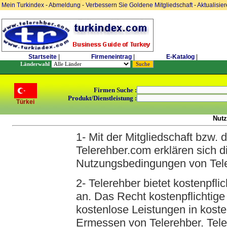
Mein Turkindex
-
Abmeldung
-
Verbessern Sie Goldene Mitgliedschaft
-
Aktualisie
Startseite
|
Firmeneintrag
|
E-Katalog
|
Länderwahl
Firmen Suche :
Produkt/Dienstleistung :
Türkei
Nut
1- Mit der Mitgliedschaft bzw. 
Telerehber.com erklären sich d
Nutzungsbedingungen von Tele
2- Telerehber bietet kostenpfli
an. Das Recht kostenpflichtige
kostenlose Leistungen in koste
Ermessen von Telerehber. Teler