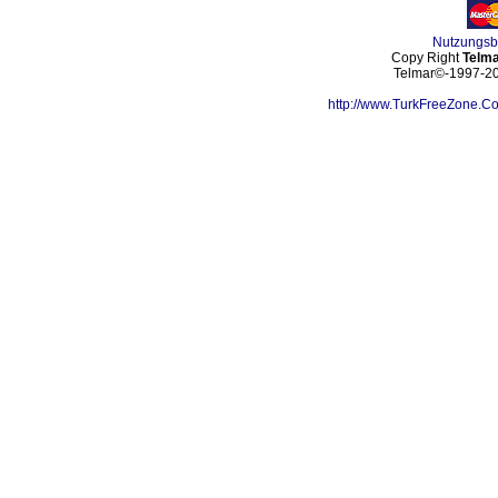
Nutzungs
Copy Right
Telma
Telmar©-1997-202
http://www.TurkFreeZone.C