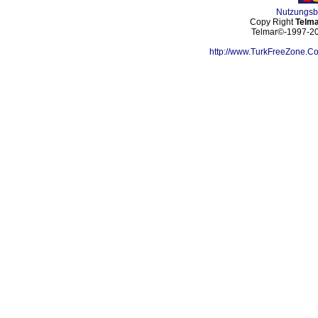
Nutzungs
Copy Right
Telma
Telmar©-1997-202
http://www.TurkFreeZone.C