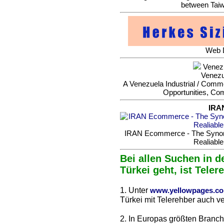
between Taiw
Web D
Venezu
Venezu
A Venezuela Industrial / Commer
Opportunities, Co
IRA
IRAN Ecommerce - The Synonym
Realiable
Bei allen Suchen in d
Türkei geht, ist Teler
1. Unter
www.yellowpages.c
Türkei mit Telerehber auch ve
2. In Europas größten Branc