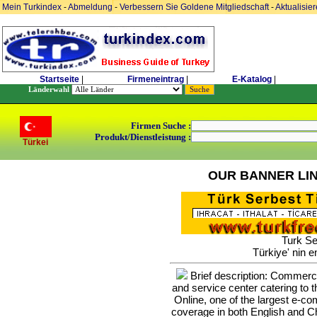
Mein Turkindex
-
Abmeldung
-
Verbessern Sie Goldene Mitgliedschaft
-
Aktualisie
Startseite
|
Firmeneintrag
|
E-Katalog
|
Länderwahl
Firmen Suche :
Produkt/Dienstleistung :
Türkei
OUR BANNER LI
Turk Se
Türkiye' nin e
Brief description: Commerce 
and service center catering to
Online, one of the largest e-c
coverage in both English and Ch