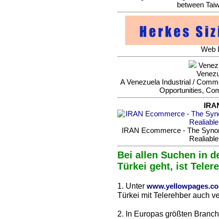
between Taiw
Web D
Venezu
Venezu
A Venezuela Industrial / Commer
Opportunities, Co
IRA
IRAN Ecommerce - The Synonym
Realiable
Bei allen Suchen in d
Türkei geht, ist Teler
1. Unter
www.yellowpages.c
Türkei mit Telerehber auch ve
2. In Europas größten Branc