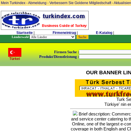
Mein Turkindex
-
Abmeldung
-
Verbessern Sie Goldene Mitgliedschaft
-
Aktualisie
Startseite
|
Firmeneintrag
|
E-Katalog
|
Länderwahl
Firmen Suche :
Produkt/Dienstleistung :
Türkei
OUR BANNER LI
Turk Se
Türkiye' nin e
Brief description: Commerce 
and service center catering to
Online, one of the largest e-c
coverage in both English and Ch