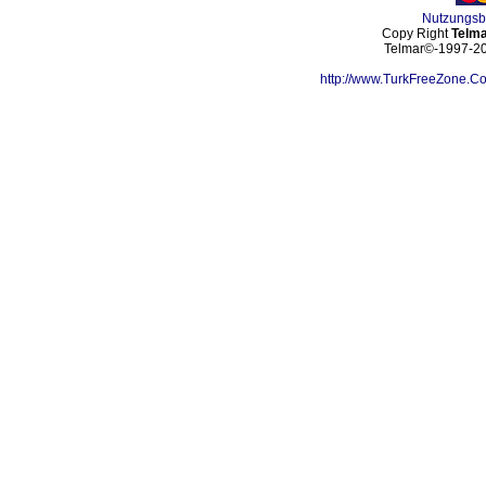
Nutzungs
Copy Right
Telma
Telmar©-1997-202
http://www.TurkFreeZone.C