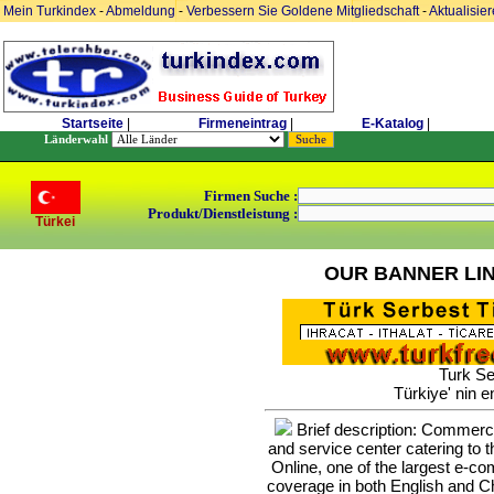
Mein Turkindex
-
Abmeldung
-
Verbessern Sie Goldene Mitgliedschaft
-
Aktualisie
Startseite
|
Firmeneintrag
|
E-Katalog
|
Länderwahl
Firmen Suche :
Produkt/Dienstleistung :
Türkei
OUR BANNER LI
Turk Se
Türkiye' nin e
Brief description: Commerce 
and service center catering to
Online, one of the largest e-c
coverage in both English and Ch