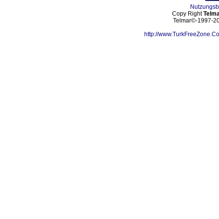
Nutzungs
Copy Right
Telma
Telmar©-1997-202
http://www.TurkFreeZone.C