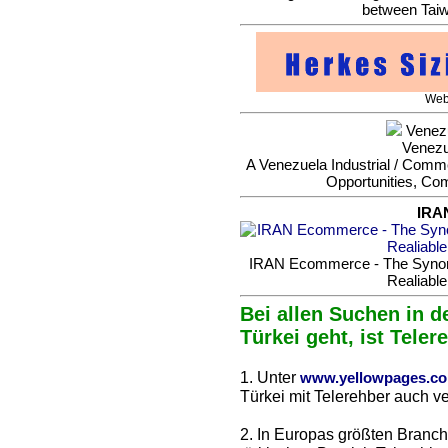
between Taiw
Web 
Venezu
Venezu
A Venezuela Industrial / Commer
Opportunities, Co
IRA
IRAN Ecommerce - The Synonym
Realiable
Bei allen Suchen in d
Türkei geht, ist Teler
1. Unter
www.yellowpages.c
Türkei mit Telerehber auch ve
2. In Europas größten Branc