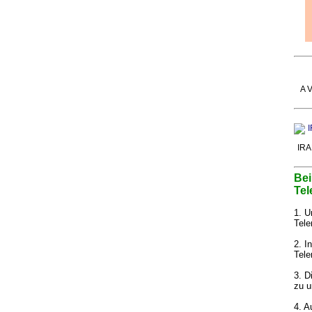
A V
IRA
Bei
Tel
1. U
Tele
2. I
Tele
3. D
zu u
4. A