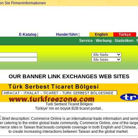
ren Sie Firmeninformationen
E-Katalog
|
Handel führt
|
English
Türkçe
Service
Werbung
Statistiken
-
-
-
OUR BANNER LINK EXCHANGES WEB SITES
Turk Serbest Ticaret Bölgesi
Türkiye' nin en büyük B2B ticaret portali..
Brief description: Commerce Online is an international trade information and serv
er catering to the entire global trade community. Commerce Online, one of the large
erce sites in Taiwan that boasts complete coverage in both English and Chinese,
to create increasing interactions between Taiwan and the global market.