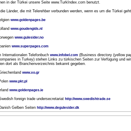
en in der Türkei unsere Seite www.TurkIndex.com benutzt.
 die Länder, die mit Telerehber verbunden werden, wenn es um die Türkei geht
elgien
www.goldenpages.be
olland
www.goudengids.nl
Norwegen
www.gulesider.no
Spanien
www.superpages.com
m Internationalen Telefonbuch
(Business directory (yellow pa
www.infobel.com
companies in Turkey) stehen Links zu türkischen Seiten zur Verfügung und wir
en dort als Branchenverzeichnis bekannt gegeben.
Griechenland
www.xo.gr
Polen
www.pkt.pl
Irland
www.goldenpages.ie
Swedish foreign trade undersecretariat
http://www.swedishtrade.se
Danish Gelben Seiten
http://www.degulesider.dk