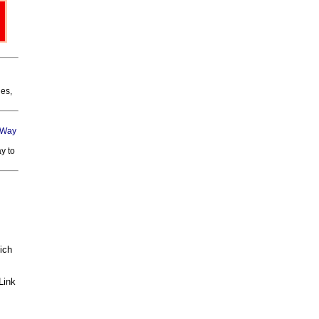
ies,
y to
ich
Link