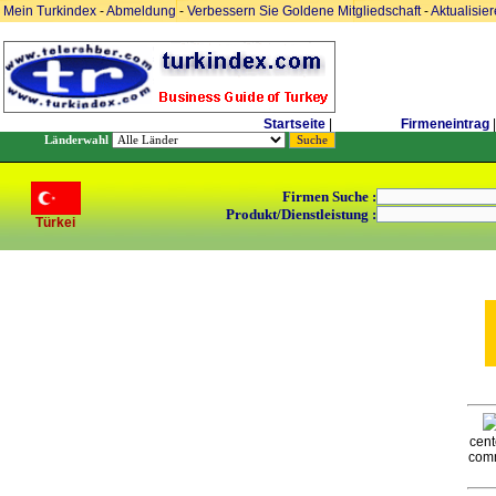
Mein Turkindex
-
Abmeldung
-
Verbessern Sie Goldene Mitgliedschaft
-
Aktualisie
Startseite
|
Firmeneintrag
|
Länderwahl
Firmen Suche :
Produkt/Dienstleistung :
Türkei
cent
comm