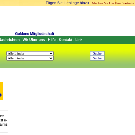
Fügen Sie Lieblinge hinzu
-
Machen Sie Usa Ihre Startseite
Goldene Mitgliedschaft
Nachrichten
Wir Über uns
Hilfe
Kontakt
Link
-
-
-
-
ice
st e-
 aims