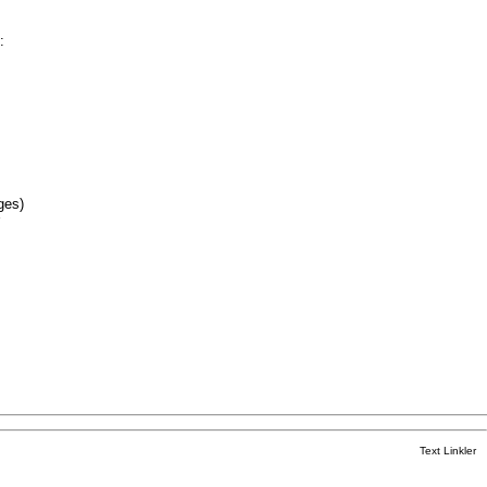
:
ges)
Text Linkler