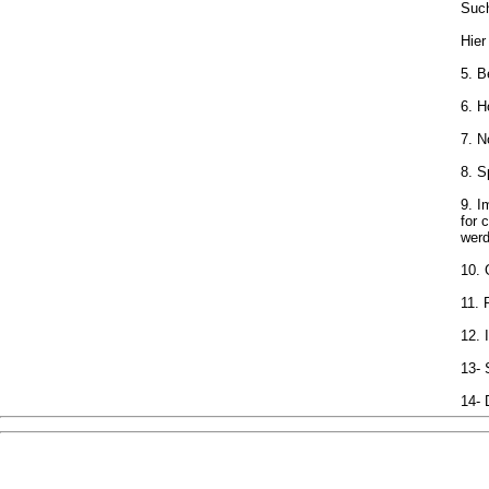
Such
Hier
5. B
6. H
7. 
8. 
9. I
for 
werd
10. 
11. 
12. 
13- 
14- 