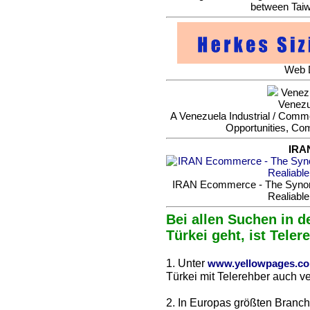
between Taiw
Web D
Venezu
Venezu
A Venezuela Industrial / Commer
Opportunities, Co
IRA
IRAN Ecommerce - The Synonym
Realiable
Bei allen Suchen in d
Türkei geht, ist Teler
1. Unter
www.yellowpages.c
Türkei mit Telerehber auch ve
2. In Europas größten Branc