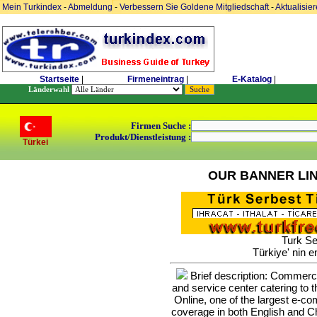
Mein Turkindex
-
Abmeldung
-
Verbessern Sie Goldene Mitgliedschaft
-
Aktualisie
Startseite
|
Firmeneintrag
|
E-Katalog
|
Länderwahl
Firmen Suche :
Produkt/Dienstleistung :
Türkei
OUR BANNER LI
Turk Se
Türkiye' nin e
Brief description: Commerce 
and service center catering to
Online, one of the largest e-c
coverage in both English and Ch