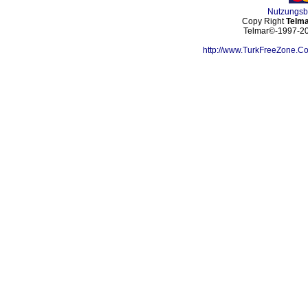
Nutzungs
Copy Right
Telma
Telmar©-1997-202
http://www.TurkFreeZone.C