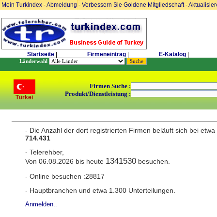
Mein Turkindex
-
Abmeldung
-
Verbessern Sie Goldene Mitgliedschaft
-
Aktualisie
Startseite
|
Firmeneintrag
|
E-Katalog
|
Länderwahl
Firmen Suche :
Produkt/Dienstleistung :
Türkei
- Die Anzahl der dort registrierten Firmen beläuft sich bei etwa
714.431
- Telerehber,
1341530
Von 06.08.2026 bis heute
besuchen.
- Online besuchen :28817
- Hauptbranchen und etwa 1.300 Unterteilungen.
Anmelden..