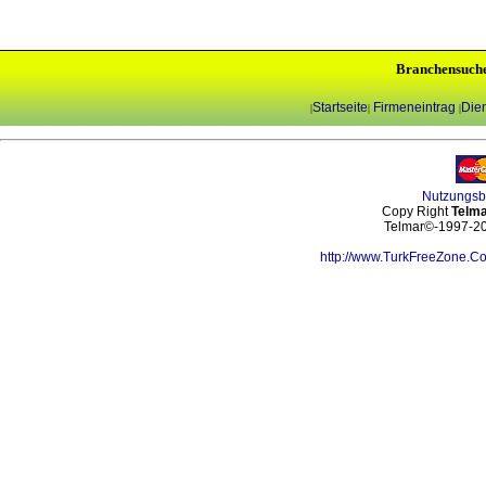
Branchensuch
Startseite
Firmeneintrag
Dien
|
|
|
Nutzungs
Copy Right
Telma
Telmar©-1997-202
http://www.TurkFreeZone.C