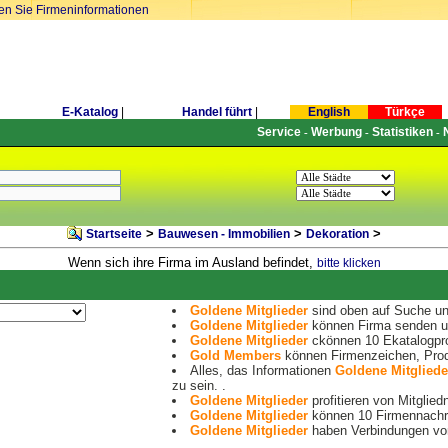
ren Sie Firmeninformationen
E-Katalog
|
Handel führt
|
English
Türkçe
Service
Werbung
Statistiken
-
-
-
>
>
>
Startseite
Bauwesen - Immobilien
Dekoration
Wenn sich ihre Firma im Ausland befindet,
bitte klicken
Goldene Mitglieder
sind oben auf Suche und
Goldene Mitglieder
können Firma senden un
Goldene Mitglieder
ckönnen 10 Ekatalogpro
Gold Members
können Firmenzeichen, Prod
Alles, das Informationen
Goldene Mitgliede
zu sein. .
Goldene Mitglieder
profitieren von Mitglied
Goldene Mitglieder
können 10 Firmennachri
Goldene Mitglieder
haben Verbindungen von