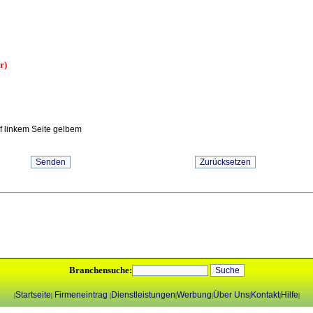
r)
uf linkem Seite gelbem
Branchensuche:
Startseite
Firmeneintrag
Dienstleistungen
Werbung
Über Uns
Kontakt
Hilfe
|
|
|
|
|
|
|
|