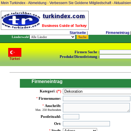
Mein Turkindex
-
Abmeldung
-
Verbessern Sie Goldene Mitgliedschaft
-
Aktualisie
Startseite
|
Firmeneintrag
|
Länderwahl
Firmen Suche :
Produkt/Dienstleistung :
Türkei
Firmeneintrag
Kategori :
(*)
Firmenname:
*
Anschrift:
*
Max. 250 Buchstaben
Postleitzahl:
Ort:
Stadt:
*