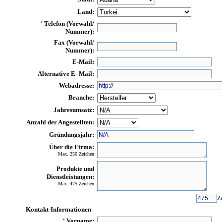
Land:
Telefon (Vorwahl/
*
Nummer):
Fax (Vorwahl/
Nummer):
E-Mail:
Alternative E- Mail:
Webadresse:
Branche:
Jahresumsatz:
Anzahl der Angestellten:
Gründungsjahr:
Über die Firma:
Max. 250 Zeichen
Produkte und
Dienstleistungen:
Max. 475 Zeichen
Z
Kontakt-Informationen
Vorname:
*