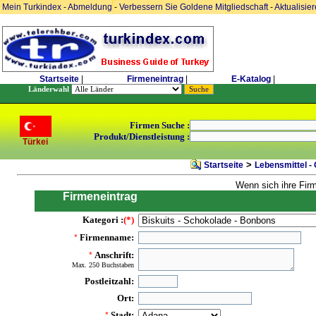
Mein Turkindex
-
Abmeldung
-
Verbessern Sie Goldene Mitgliedschaft
-
Aktualisie
Startseite
|
Firmeneintrag
|
E-Katalog
|
Länderwahl
Firmen Suche :
Produkt/Dienstleistung :
Türkei
>
Startseite
Lebensmittel -
Wenn sich ihre Fir
Firmeneintrag
Kategori :
(*)
Firmenname:
*
Anschrift:
*
Max. 250 Buchstaben
Postleitzahl:
Ort:
Stadt:
*