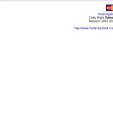
Nutzungs
Copy Right
Telma
Telmar©-1997-202
http://www.TurkFreeZone.C