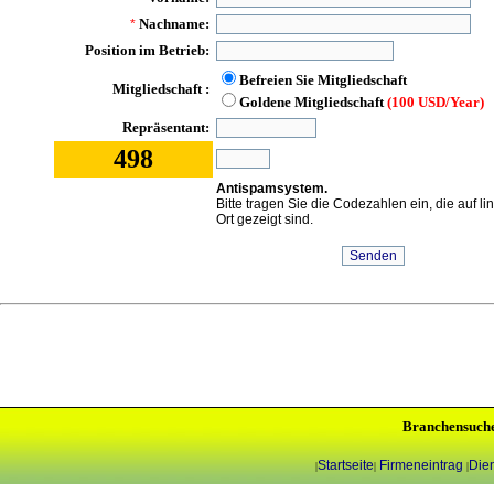
Nachname:
*
Position im Betrieb:
Befreien Sie Mitgliedschaft
Mitgliedschaft :
Goldene Mitgliedschaft
(100 USD/Year)
Repräsentant:
498
Antispamsystem.
Bitte tragen Sie die Codezahlen ein, die auf l
Ort gezeigt sind.
Branchensuch
Startseite
Firmeneintrag
Dien
|
|
|