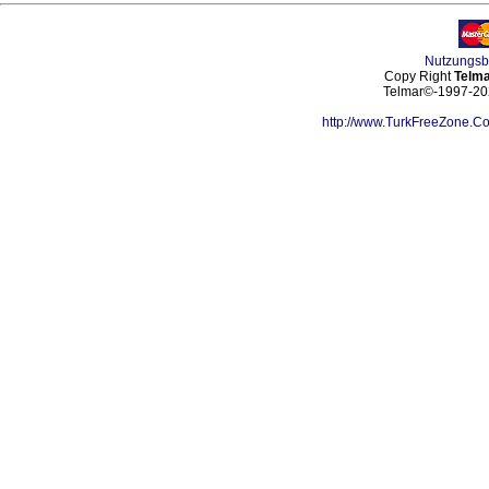
Nutzungs
Copy Right
Telma
Telmar©-1997-202
http://www.TurkFreeZone.C