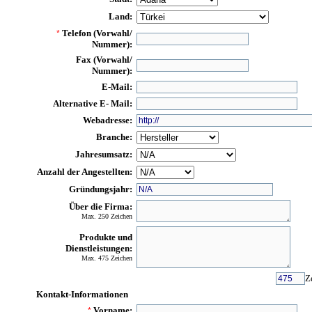
Land:
Telefon (Vorwahl/
*
Nummer):
Fax (Vorwahl/
Nummer):
E-Mail:
Alternative E- Mail:
Webadresse:
Branche:
Jahresumsatz:
Anzahl der Angestellten:
Gründungsjahr:
Über die Firma:
Max. 250 Zeichen
Produkte und
Dienstleistungen:
Max. 475 Zeichen
Z
Kontakt-Informationen
Vorname:
*