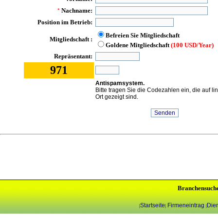
Nachname:
*
Position im Betrieb:
Befreien Sie Mitgliedschaft
Mitgliedschaft :
Goldene Mitgliedschaft
(100 USD/Year)
Repräsentant:
971
Antispamsystem.
Bitte tragen Sie die Codezahlen ein, die auf l
Ort gezeigt sind.
Branchensuch
Startseite
Firmeneintrag
Dien
|
|
|