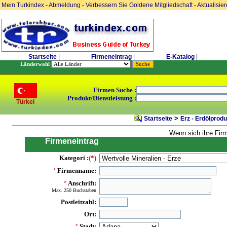
Mein Turkindex
-
Abmeldung
-
Verbessern Sie Goldene Mitgliedschaft
-
Aktualisie
Startseite
|
Firmeneintrag
|
E-Katalog
|
Länderwahl
Firmen Suche :
Produkt/Dienstleistung :
Türkei
>
Startseite
Erz - Erdölprodu
Wenn sich ihre Fir
Firmeneintrag
Kategori :
(*)
Firmenname:
*
Anschrift:
*
Max. 250 Buchstaben
Postleitzahl:
Ort:
Stadt:
*