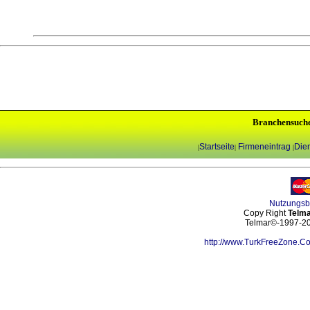
Branchensuch
Startseite
Firmeneintrag
Dien
|
|
|
Nutzungs
Copy Right
Telma
Telmar©-1997-202
http://www.TurkFreeZone.C