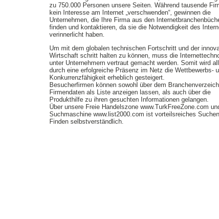
zu 750.000 Personen unsere Seiten. Während tausende Fi
kein Interesse am Internet „verschwenden“, gewinnen die
Unternehmen, die Ihre Firma aus den Internetbranchenbüch
finden und kontaktieren, da sie die Notwendigkeit des Intern
verinnerlicht haben.
Um mit dem globalen technischen Fortschritt und der innov
Wirtschaft schritt halten zu können, muss die Internettechn
unter Unternehmern vertraut gemacht werden. Somit wird all
durch eine erfolgreiche Präsenz im Netz die Wettbewerbs- 
Konkurrenzfähigkeit erheblich gesteigert.
Besucherfirmen können sowohl über dem Branchenverzeich
Firmendaten als Liste anzeigen lassen, als auch über die
Produkthilfe zu ihren gesuchten Informationen gelangen.
Über unsere Freie Handelszone www.TurkFreeZone.com un
Suchmaschine www.list2000.com ist vorteilsreiches Suche
Finden selbstverständlich.