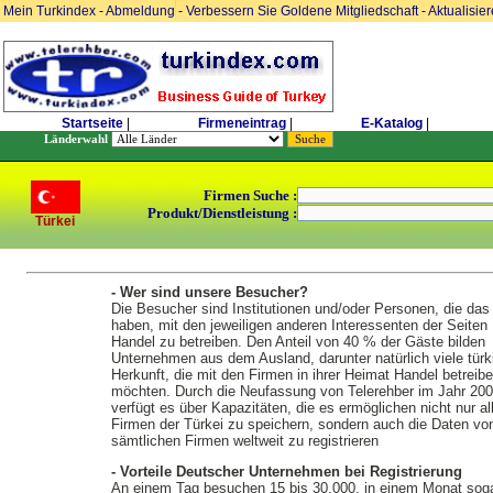
Mein Turkindex
-
Abmeldung
-
Verbessern Sie Goldene Mitgliedschaft
-
Aktualisie
Startseite
|
Firmeneintrag
|
E-Katalog
|
Länderwahl
Firmen Suche :
Produkt/Dienstleistung :
Türkei
- Wer sind unsere Besucher?
Die Besucher sind Institutionen und/oder Personen, die das
haben, mit den jeweiligen anderen Interessenten der Seiten
Handel zu betreiben. Den Anteil von 40 % der Gäste bilden
Unternehmen aus dem Ausland, darunter natürlich viele türk
Herkunft, die mit den Firmen in ihrer Heimat Handel betreib
möchten. Durch die Neufassung von Telerehber im Jahr 20
verfügt es über Kapazitäten, die es ermöglichen nicht nur al
Firmen der Türkei zu speichern, sondern auch die Daten vo
sämtlichen Firmen weltweit zu registrieren
- Vorteile Deutscher Unternehmen bei Registrierung
An einem Tag besuchen 15 bis 30.000, in einem Monat soga