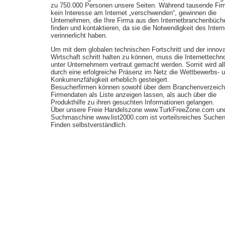
zu 750.000 Personen unsere Seiten. Während tausende Fi
kein Interesse am Internet „verschwenden“, gewinnen die
Unternehmen, die Ihre Firma aus den Internetbranchenbüch
finden und kontaktieren, da sie die Notwendigkeit des Intern
verinnerlicht haben.
Um mit dem globalen technischen Fortschritt und der innov
Wirtschaft schritt halten zu können, muss die Internettechn
unter Unternehmern vertraut gemacht werden. Somit wird all
durch eine erfolgreiche Präsenz im Netz die Wettbewerbs- 
Konkurrenzfähigkeit erheblich gesteigert.
Besucherfirmen können sowohl über dem Branchenverzeich
Firmendaten als Liste anzeigen lassen, als auch über die
Produkthilfe zu ihren gesuchten Informationen gelangen.
Über unsere Freie Handelszone www.TurkFreeZone.com un
Suchmaschine www.list2000.com ist vorteilsreiches Suche
Finden selbstverständlich.