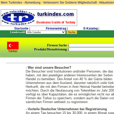
Mein Turkindex
-
Abmeldung
-
Verbessern Sie Goldene Mitgliedschaft
-
Aktualisie
Startseite
|
Firmeneintrag
|
E-Katalog
|
Länderwahl
Firmen Suche :
Produkt/Dienstleistung :
Türkei
- Wer sind unsere Besucher?
Die Besucher sind Institutionen und/oder Personen, die das
haben, mit den jeweiligen anderen Interessenten der Seiten
Handel zu betreiben. Den Anteil von 40 % der Gäste bilden
Unternehmen aus dem Ausland, darunter natürlich viele türk
Herkunft, die mit den Firmen in ihrer Heimat Handel betreib
möchten. Durch die Neufassung von Telerehber im Jahr 20
verfügt es über Kapazitäten, die es ermöglichen nicht nur al
Firmen der Türkei zu speichern, sondern auch die Daten vo
sämtlichen Firmen weltweit zu registrieren
- Vorteile Deutscher Unternehmen bei Registrierung
An einem Tag besuchen 15 bis 30.000, in einem Monat soga