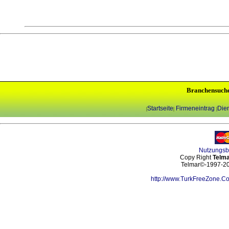
Branchensuch
Startseite
Firmeneintrag
Dien
|
|
|
Nutzungs
Copy Right
Telma
Telmar©-1997-202
http://www.TurkFreeZone.C