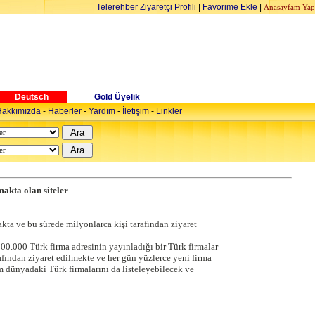
Telerehber Ziyaretçi Profili
|
Favorime Ekle
|
Anasayfam Yap
Deutsch
Gold Üyelik
akkımızda
-
Haberler
-
Yardım
-
İletişim
-
Linkler
akta olan siteler
kta ve bu sürede milyonlarca kişi tarafından ziyaret
300.000 Türk firma adresinin yayınladığı bir Türk firmalar
afından ziyaret edilmekte ve her gün yüzlerce yeni firma
m dünyadaki Türk firmalarını da listeleyebilecek ve