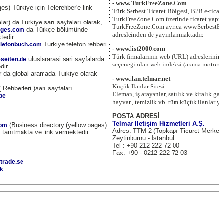
:
- www. TurkFreeZone.Com
es) Türkiye için Telerehber'e link
:
Türk Serbest Ticaret Bölgesi, B2B e-tica
:
TurkFreeZone.Com üzerinde ticaret yapm
lar) da Turkiye sarı sayfaları olarak,
:
TurkFreeZone.Com ayrıca www.Serbest
da Türkçe bölümünde
:
ages.com
adresleinden de yayınlanmaktadır.
:
tedir.
:
Turkiye telefon rehberi
elefonbuch.com
- www.list2000.com
:
Türk firmalarının web (URL) adreslerinin
:
uluslararasi sari sayfalarda
eseiten.de
seçeneği olan web indeksi (arama motor
dir.
 da global aramada Turkiye olarak
- www.ilan.telmar.net
Küçük Ilanlar Sitesi
 Rehberleri )sarı sayfaları
Eleman, iş arayanlar, satılık ve kiralık g
be
hayvan, temizlik vb. tüm küçük ilanlar 
POSTA ADRESİ
Telmar Iletişim Hizmetleri A.Ş.
(Business directory (yellow pages)
com
Adres: TTM 2 (Topkapı Ticaret Merke
k tanıtmakta ve link vermektedir.
Zeytinburnu - Istanbul
Tel : +90 212 222 72 00
Fax: +90 - 0212 222 72 03
trade.se
dk