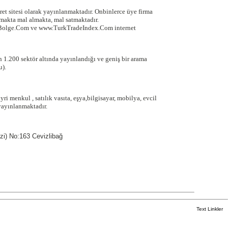
ret sitesi olarak yayınlanmaktadır. Onbinlerce üye firma
akta mal almakta, mal satmaktadır.
Bolge.Com ve www.TurkTradeIndex.Com internet
 1.200 sektör altında yayınlandığı ve geniş bir arama
u).
ayri menkul , satılık vasıta, eşya,bilgisayar, mobilya, evcil
yayınlanmaktadır.
zi) No:163 Cevizlibağ
Text Linkler