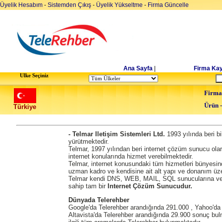
Üyelik Hesabım
-
Sistemden Çıkış
-
Üyelik Yükseltme
-
Firma Güncelle
Ana Sayfa
|
Firma Kay
Ulke Seçiniz
Firma
Ürün 
Türkiye
- Telmar Iletişim Sistemleri Ltd.
1993 yılında beri bi
yürütmektedir.
Telmar, 1997 yılından beri internet çözüm sunucu ola
internet konularında hizmet verebilmektedir.
Telmar, internet konusundaki tüm hizmetleri bünyesin
uzman kadro ve kendisine ait alt yapı ve donanım üz
Telmar kendi DNS, WEB, MAIL, SQL sunucularına ve 
sahip tam bir
Internet Çözüm Sunucudur.
Dünyada Telerehber
Google'da Telerehber arandığında 291.000 , Yahoo'da 
Altavista'da Telerehber arandığında 29.900 sonuç bulm