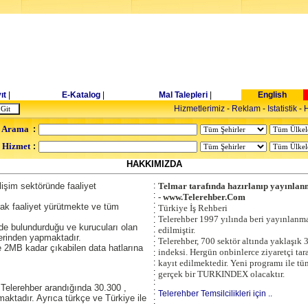
ıt
|
E-Katalog
|
Mal Talepleri
|
English
Hizmetlerimiz
-
Reklam
-
Istatistik
-
H
 Arama
:
- Hizmet
:
HAKKIMIZDA
lişim sektöründe faaliyet
:
Telmar tarafında hazırlanıp yayınlanm
:
- www.Telerehber.Com
:
rak faaliyet yürütmekte ve tüm
Türkiye İş Rehberi
:
Telerehber 1997 yılında beri yayınlanma
:
de bulundurduğu ve kurucuları olan
edilmiştir.
:
erinden yapmaktadır.
Telerehber, 700 sektör altında yaklaşık 
:
2MB kadar çıkabilen data hatlarına
indeksi. Hergün onbinlerce ziyaretçi tar
:
:
kayıt edilmektedir. Yeni programı ile tü
:
gerçek bir TURKINDEX olacaktır.
:
Telerehber arandığında 30.300 ,
:
Telerehber Temsilcilikleri için ..
aktadır. Ayrıca türkçe ve Türkiye ile
: