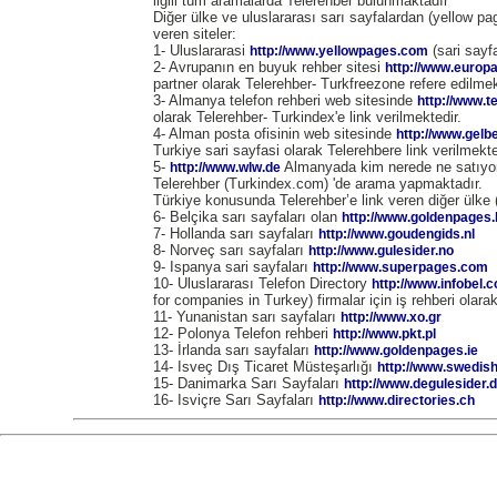
ilgili tüm aramalarda Telerehber bulunmaktadır
Diğer ülke ve uluslararası sarı sayfalardan (yellow pag
veren siteler:
1- Uluslararasi
(sari sayfa
http://www.yellowpages.com
2- Avrupanın en buyuk rehber sitesi
http://www.europ
partner olarak Telerehber- Turkfreezone refere edilmek
3- Almanya telefon rehberi web sitesinde
http://www.t
olarak Telerehber- Turkindex'e link verilmektedir.
4- Alman posta ofisinin web sitesinde
http://www.gelb
Turkiye sari sayfasi olarak Telerehbere link verilmekte
5-
Almanyada kim nerede ne satıyor
http://www.wlw.de
Telerehber (Turkindex.com) 'de arama yapmaktadır.
Türkiye konusunda Telerehber’e link veren diğer ülke (
6- Belçika sarı sayfaları olan
http://www.goldenpages.
7- Hollanda sarı sayfaları
http://www.goudengids.nl
8- Norveç sarı sayfaları
http://www.gulesider.no
9- Ispanya sari sayfaları
http://www.superpages.com
10- Uluslararası Telefon Directory
http://www.infobel.
for companies in Turkey) firmalar için iş rehberi olara
11- Yunanistan sarı sayfaları
http://www.xo.gr
12- Polonya Telefon rehberi
http://www.pkt.pl
13- İrlanda sarı sayfaları
http://www.goldenpages.ie
14- Isveç Dış Ticaret Müsteşarlığı
http://www.swedish
15- Danimarka Sarı Sayfaları
http://www.degulesider.
16- Isviçre Sarı Sayfaları
http://www.directories.ch