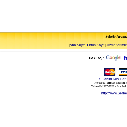
Sektör Aram
Ana Sayfa
Firma Kayıt
Hizmetlerimiz
|
|
|
PAYLAŞ :
Kullanım Koşulları
Her hakkı
Telmar İletişim H
Telmar©-1997-2026 - İstanbul
http://www.Serb