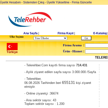
Üyelik Hesabım
-
Sistemden Çıkış
-
Üyelik Yükseltme
-
Firma Güncelle
Ana Sayfa
|
Firma Kayıt
|
E-Katalog
Ulke Seçiniz
Firma Arama
:
Ürün - Hizmet
:
Türkiye
TELEREH
- Telerehber.Com kayıtlı firma sayısı
714.431
:
:
- Aylık ziyaret edilen sayfa sayısı 3.000.000 /Sayfa
:
:
- Telerehber,
:
:
655131
06.08.2026 Tarihinden beri
kişi ziyaret
:
etmiştir.
:
:
- Online ziyaretçi :36674
:
:
- Ana sektör sayısı: 43
:
Toplam sektör sayısı : 1.200
: