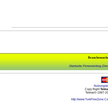
Branchensuch
Startseite
Firmeneintrag
Dien
|
|
|
Nutzungs
Copy Right
Telma
Telmar©-1997-202
http://www.TurkFreeZone.C