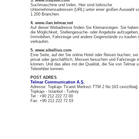
3. www.list2000.com
Suchmaschine und Index. Hier sind türkische
Unternehmensadressen (URL) unter einer großen Auswahl v
1.200 Branchen.
4. www.ilan.telmar.net
Auf dieser Webadresse finden Sie Kleinanzeigen. Sie haben 
die Möglichkeit, Stellengesuche- oder Angebote aufzugeben,
Immobilien, Fahrzeuge und andere Gegenstände zu kaufen 
verkaufen.
5. www.sibellius.com
Eine Seite, auf der Sie online Hotel oder Reisen buchen, sei
privat oder geschäftlich, Messen besuchen und Fahrzeuge 
können. Und das alles mit der Qualität, die Sie von Telmar 
Telerehber kennen.
POST ADRES
Telmar Communication A.Ş.
Adresse: Topkapı Ticaret Merkezi TTM 2 No:163 cevizlibağ
Topkapı - Istanbul - Turkey
Tel : +90 212 222 72 00
Fax: +90 212 222 72 03