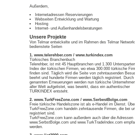
Außerdem,
Internetadressen Reservierungen
Webseiten Entwicklung und Wartung
Hosting
Internet- und Außenhandelsberatungen
Unsere Projekte
Von Telmar entwickelte und im Rahmen des Telmar Network
bedienstete Seiten
1. www.telerehber.com / www.turkindex.com
Türkisches Branchenbuch
Telerehber, ist mit 45 Hauptbranchen und 1.300 Untersparten
Index der türkischen Firmen, wo etwa 300.000 türkische Fir
finden sind. Täglich wird die Seite von zehntausenden Besu
beehrt und hunderte Firmen werden täglich registriert. Durch 
genannten Erneuerungen werden nun türkische Unternehme
aller Welt aufgelistet, was bewirkt, dass ein authentischer
TURKINDEX entsteht.
2. www.TurkFreeZone.com / www.SerbestBolge.com
Freie türkische Handelszone ist als e-Handel im Dienst. Übe
TurkFreeZone.com handeln zehntausende Firmen, die bei u
registriert sind.
TurkFreeZone.com kann außerdem auch über die Adressen
www.SerbstBolge.com und www.TurkTradeIndex.com empf
werden.