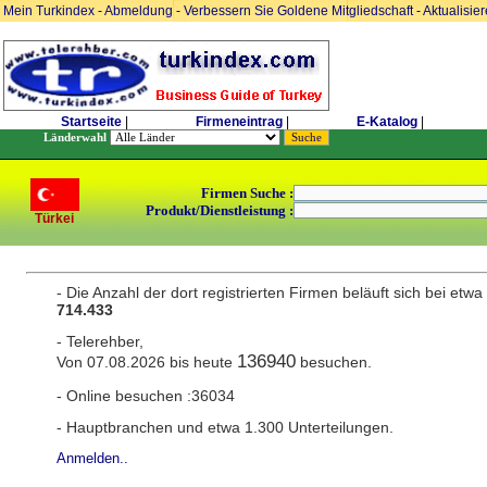
Mein Turkindex
-
Abmeldung
-
Verbessern Sie Goldene Mitgliedschaft
-
Aktualisie
Startseite
|
Firmeneintrag
|
E-Katalog
|
Länderwahl
Firmen Suche :
Produkt/Dienstleistung :
Türkei
- Die Anzahl der dort registrierten Firmen beläuft sich bei etwa
714.433
- Telerehber,
136940
Von 07.08.2026 bis heute
besuchen.
- Online besuchen :36034
- Hauptbranchen und etwa 1.300 Unterteilungen.
Anmelden..