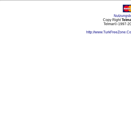
Nutzungs
Copy Right
Telma
Telmar©-1997-202
http://www.TurkFreeZone.C