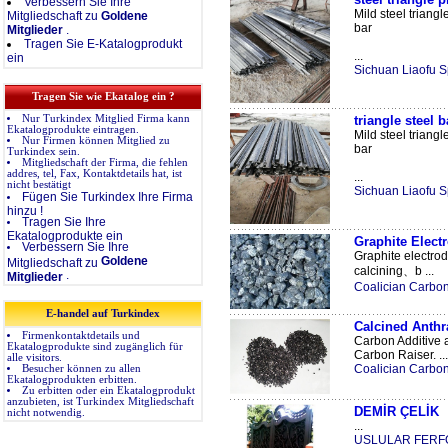
Verbessern Sie Ihre
Mild steel triangl
Mitgliedschaft zu
Goldene
bar
Mitglieder
.
Tragen Sie E-Katalogprodukt
...
ein
Sichuan Liaofu Sp
Tragen Sie wie Ekatalog ein ?
Nur Turkindex Mitglied Firma kann
triangle steel b
Ekatalogprodukte eintragen.
Mild steel triangl
Nur Firmen können Mitglied zu
bar
Turkindex sein.
Mitgliedschaft der Firma, die fehlen
addres, tel, Fax, Kontaktdetails hat, ist
...
nicht bestätigt
Sichuan Liaofu Sp
Fügen Sie Turkindex Ihre Firma
hinzu !
Tragen Sie Ihre
Ekatalogprodukte ein
Graphite Elect
Verbessern Sie Ihre
Graphite electrod
Goldene
Mitgliedschaft zu
calcining、b ...
.
Mitglieder
Coalician Carbon
E-handel auf Turkindex
Calcined Anthr
Firmenkontaktdetails und
Carbon Additive a
Ekatalogprodukte sind zugänglich für
Carbon Raiser. ...
alle visitors.
Coalician Carbon
Besucher können zu allen
Ekatalogprodukten erbitten.
Zu erbitten oder ein Ekatalogprodukt
anzubieten, ist Turkindex Mitgliedschaft
DEMİR ÇELİK
nicht notwendig.
...
USLULAR FERF