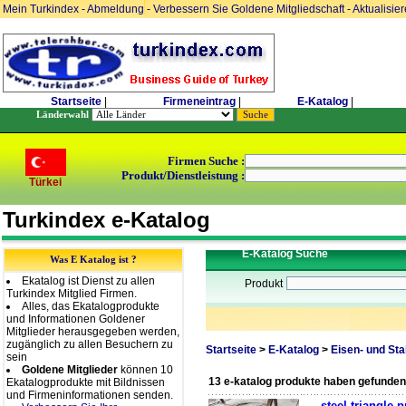
Mein Turkindex
-
Abmeldung
-
Verbessern Sie Goldene Mitgliedschaft
-
Aktualisie
Startseite
|
Firmeneintrag
|
E-Katalog
|
Länderwahl
Firmen Suche :
Produkt/Dienstleistung :
Türkei
Turkindex e-Katalog
E-Katalog Suche
Was E Katalog ist ?
Ekatalog ist Dienst zu allen
Produkt
Turkindex Mitglied Firmen.
Alles, das Ekatalogprodukte
und Informationen Goldener
Mitglieder herausgegeben werden,
zugänglich zu allen Besuchern zu
Startseite
>
E-Katalog
>
Eisen- und Sta
sein
Goldene Mitglieder
können 10
13 e-katalog produkte haben gefunden
Ekatalogprodukte mit Bildnissen
und Firmeninformationen senden.
steel triangle p