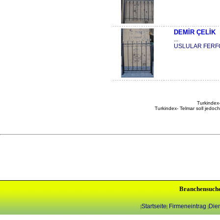
DEMİR ÇELİK
...
USLULAR FERF
Turkindex-
Turkindex- Telmar soll jedoc
Branchensuch
Startseite
Firmeneintrag
Dien
|
|
|