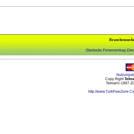
Branchensuch
Startseite
Firmeneintrag
Dien
|
|
|
Nutzungs
Copy Right
Telma
Telmar©-1997-202
http://www.TurkFreeZone.C