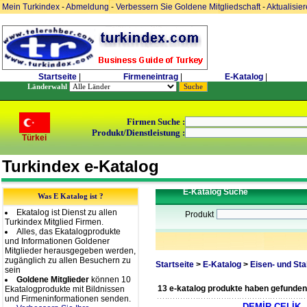
Mein Turkindex
-
Abmeldung
-
Verbessern Sie Goldene Mitgliedschaft
-
Aktualisie
Startseite
|
Firmeneintrag
|
E-Katalog
|
Länderwahl
Firmen Suche :
Produkt/Dienstleistung :
Türkei
Turkindex e-Katalog
E-Katalog Suche
Was E Katalog ist ?
Ekatalog ist Dienst zu allen
Produkt
Turkindex Mitglied Firmen.
Alles, das Ekatalogprodukte
und Informationen Goldener
Mitglieder herausgegeben werden,
zugänglich zu allen Besuchern zu
Startseite
>
E-Katalog
>
Eisen- und Sta
sein
Goldene Mitglieder
können 10
13 e-katalog produkte haben gefunden
Ekatalogprodukte mit Bildnissen
und Firmeninformationen senden.
DEMİR ÇELİK