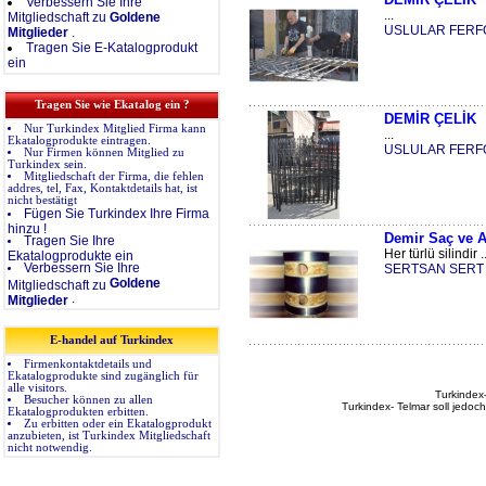
Verbessern Sie Ihre
...
Mitgliedschaft zu
Goldene
USLULAR FERF
Mitglieder
.
Tragen Sie E-Katalogprodukt
ein
Tragen Sie wie Ekatalog ein ?
DEMİR ÇELİK
Nur Turkindex Mitglied Firma kann
...
Ekatalogprodukte eintragen.
USLULAR FERF
Nur Firmen können Mitglied zu
Turkindex sein.
Mitgliedschaft der Firma, die fehlen
addres, tel, Fax, Kontaktdetails hat, ist
nicht bestätigt
Fügen Sie Turkindex Ihre Firma
hinzu !
Demir Saç ve 
Tragen Sie Ihre
Her türlü silindir ..
Ekatalogprodukte ein
Verbessern Sie Ihre
SERTSAN SERT 
Goldene
Mitgliedschaft zu
.
Mitglieder
E-handel auf Turkindex
Firmenkontaktdetails und
Ekatalogprodukte sind zugänglich für
alle visitors.
Turkindex-
Besucher können zu allen
Turkindex- Telmar soll jedoc
Ekatalogprodukten erbitten.
Zu erbitten oder ein Ekatalogprodukt
anzubieten, ist Turkindex Mitgliedschaft
nicht notwendig.