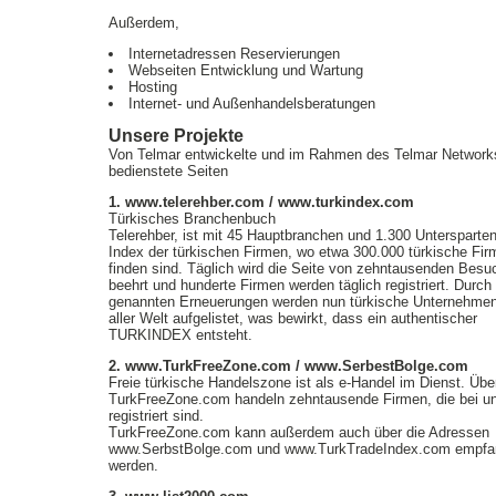
Außerdem,
Internetadressen Reservierungen
Webseiten Entwicklung und Wartung
Hosting
Internet- und Außenhandelsberatungen
Unsere Projekte
Von Telmar entwickelte und im Rahmen des Telmar Network
bedienstete Seiten
1. www.telerehber.com / www.turkindex.com
Türkisches Branchenbuch
Telerehber, ist mit 45 Hauptbranchen und 1.300 Untersparten
Index der türkischen Firmen, wo etwa 300.000 türkische Fir
finden sind. Täglich wird die Seite von zehntausenden Besu
beehrt und hunderte Firmen werden täglich registriert. Durch 
genannten Erneuerungen werden nun türkische Unternehme
aller Welt aufgelistet, was bewirkt, dass ein authentischer
TURKINDEX entsteht.
2. www.TurkFreeZone.com / www.SerbestBolge.com
Freie türkische Handelszone ist als e-Handel im Dienst. Übe
TurkFreeZone.com handeln zehntausende Firmen, die bei u
registriert sind.
TurkFreeZone.com kann außerdem auch über die Adressen
www.SerbstBolge.com und www.TurkTradeIndex.com empf
werden.