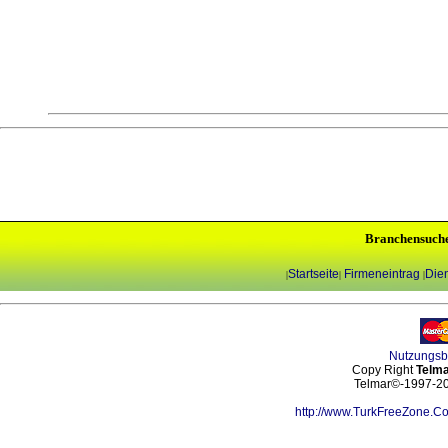
Branchensuch
Startseite
Firmeneintrag
Dien
|
|
|
Nutzungs
Copy Right
Telma
Telmar©-1997-202
http://www.TurkFreeZone.C