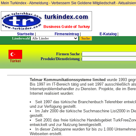
Mein Turkindex
-
Abmeldung
-
Verbessern Sie Goldene Mitgliedschaft
-
Aktualisie
Startseite
|
Firmeneintrag
|
E-Katalog
|
Länderwahl
Firmen Suche :
Produkt/Dienstleistung :
Türkei
Telmar Kommunikationssysteme limited
wurde 1993 gegr
Bis 1997 im IT-Bereich tätig und seit 1997 ausschließlich al
Internetproblembehandler zu Diensten. Projekte, die im Bere
Internet realisiert wurden:
Seit 1997 das türkische Branchenbuch Telerehber entwick
und zur Verfügung gestellt.
Im Jahr 2000 die türkische Suchmaschine List2000 in Di
gestellt.
Seit 2001 das freie türkische Handelsgebiet TurkFreeZon
entwickelt und zur Nutzung bereitgestellt.
In dieser Zeitspanne wurden für bis zu 1.000 Unternehme
Webseiten erstellt.