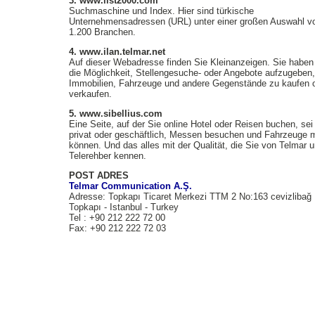
3. www.list2000.com
Suchmaschine und Index. Hier sind türkische
Unternehmensadressen (URL) unter einer großen Auswahl v
1.200 Branchen.
4. www.ilan.telmar.net
Auf dieser Webadresse finden Sie Kleinanzeigen. Sie haben 
die Möglichkeit, Stellengesuche- oder Angebote aufzugeben,
Immobilien, Fahrzeuge und andere Gegenstände zu kaufen 
verkaufen.
5. www.sibellius.com
Eine Seite, auf der Sie online Hotel oder Reisen buchen, sei
privat oder geschäftlich, Messen besuchen und Fahrzeuge 
können. Und das alles mit der Qualität, die Sie von Telmar 
Telerehber kennen.
POST ADRES
Telmar Communication A.Ş.
Adresse: Topkapı Ticaret Merkezi TTM 2 No:163 cevizlibağ
Topkapı - Istanbul - Turkey
Tel : +90 212 222 72 00
Fax: +90 212 222 72 03