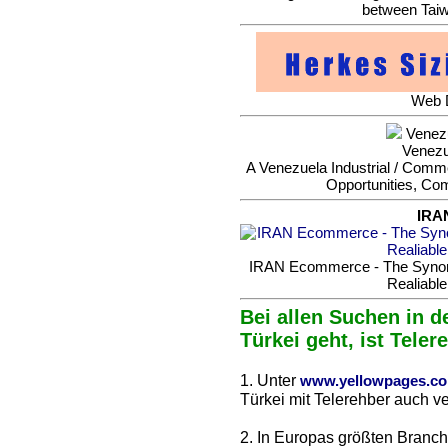
between Taiw
Web D
Venezu
Venezu
A Venezuela Industrial / Commer
Opportunities, Co
IRA
IRAN Ecommerce - The Synonym
Realiable
Bei allen Suchen in d
Türkei geht, ist Teler
1. Unter
www.yellowpages.c
Türkei mit Telerehber auch ve
2. In Europas größten Branc