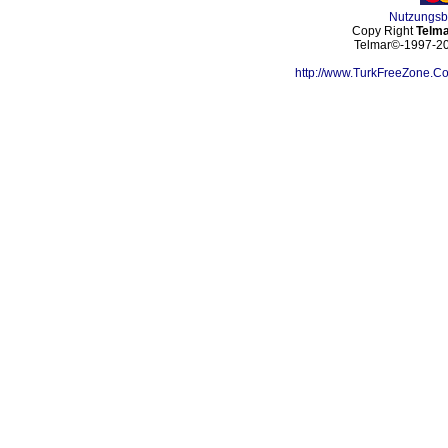
Nutzungs
Copy Right
Telma
Telmar©-1997-202
http://www.TurkFreeZone.C