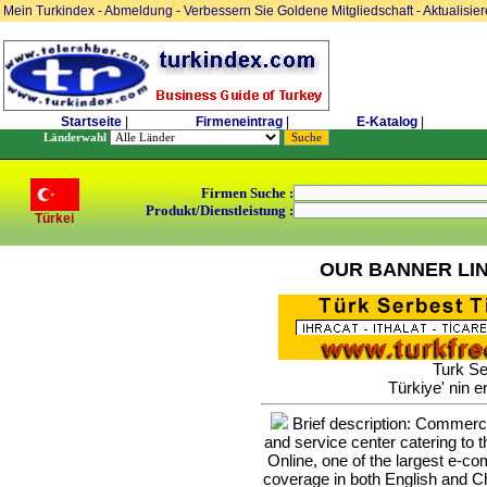
Mein Turkindex
-
Abmeldung
-
Verbessern Sie Goldene Mitgliedschaft
-
Aktualisie
Startseite
|
Firmeneintrag
|
E-Katalog
|
Länderwahl
Firmen Suche :
Produkt/Dienstleistung :
Türkei
OUR BANNER LI
Turk Se
Türkiye' nin e
Brief description: Commerce 
and service center catering to
Online, one of the largest e-c
coverage in both English and Ch