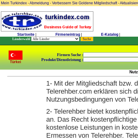
Mein Turkindex
-
Abmeldung
-
Verbessern Sie Goldene Mitgliedschaft
-
Aktualisie
Startseite
|
Firmeneintrag
|
E-Katalog
|
Länderwahl
Firmen Suche :
Produkt/Dienstleistung :
Türkei
Nut
1- Mit der Mitgliedschaft bzw. 
Telerehber.com erklären sich d
Nutzungsbedingungen von Tele
2- Telerehber bietet kostenpfli
an. Das Recht kostenpflichtige
kostenlose Leistungen in koste
Ermessen von Telerehber. Teler