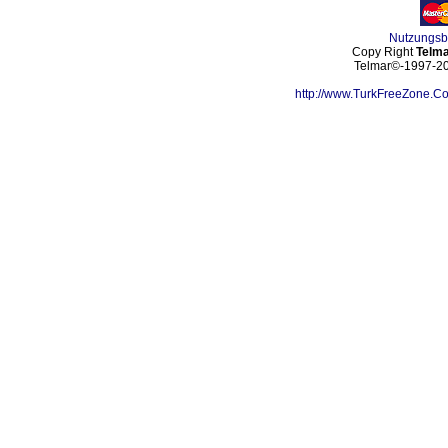
Nutzungs
Copy Right
Telma
Telmar©-1997-202
http://www.TurkFreeZone.C